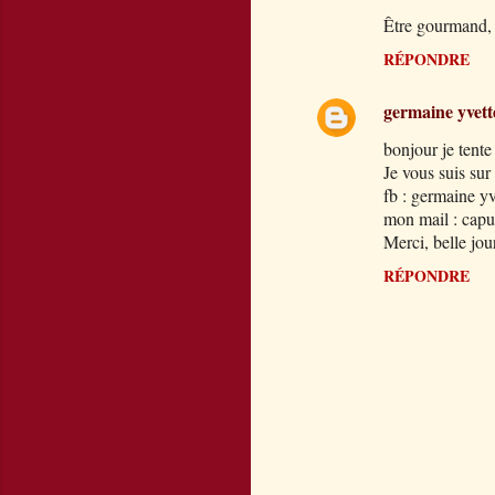
Être gourmand, c
o
m
RÉPONDRE
m
germaine yvett
e
bonjour je tente
n
Je vous suis sur 
t
fb : germaine yv
a
mon mail : cap
Merci, belle jou
i
r
RÉPONDRE
e
s