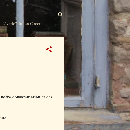
s'évade" Julien Green
s notre consommation
et des
iste.