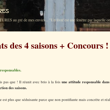
Accéder au contenu principal
VRES
u gré de mes envies... "Un livre est une fenêtre par laquelle on 
ats des 4 saisons + Concours !
responsables.
une attitude responsable dan
s pas que ! Il réunit avec brio à la fois
nction des saisons.
he est plus que séduisante parce que non pontifiante mais concrète et réal