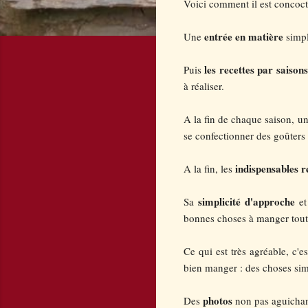
Voici comment il est concoct
entrée en matière
Une
simpl
les recettes par saison
Puis
à réaliser.
A la fin de chaque saison, u
se confectionner des goûters
indispensables r
A la fin, les
simplicité d'approche
Sa
et
bonnes choses à manger tout
Ce qui est très agréable, c'e
bien manger : des choses sim
photos
Des
non pas aguichant