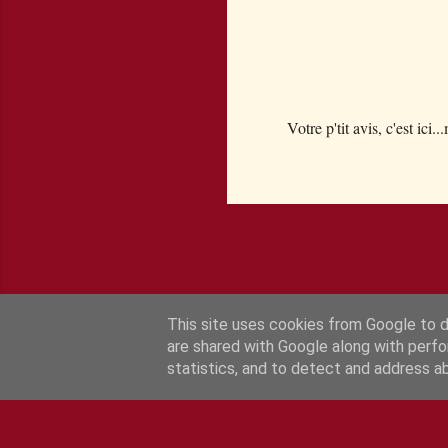
Votre p'tit avis, c'est ici..
E
n
r
e
g
i
s
t
This site uses cookies from Google to de
r
are shared with Google along with perfo
e
statistics, and to detect and address a
r
u
n