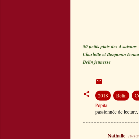
50 petits plats des 4 saisons
Charlotte et Benjamin Dom
Belin jeunesse
2018
Belin
Cu
Pépita
passionnée de lecture,
Nathalie
10/10
C