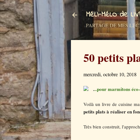
MéLI-MéLO de LI
PARTAGE DE MES LECTURES a
50 petits pl
mercredi, octobre 10, 2018
.
..pour marmitons éco-
Voilà un livre de cuisine mai
petits plats à réaliser en fo
Très bien construit, l'approc