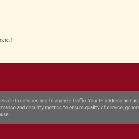
.merci !
liver its services and to analyze traffic. Your IP address and us
rmance and security metrics to ensure quality of service, gene
Fourni par Blogger
buse.