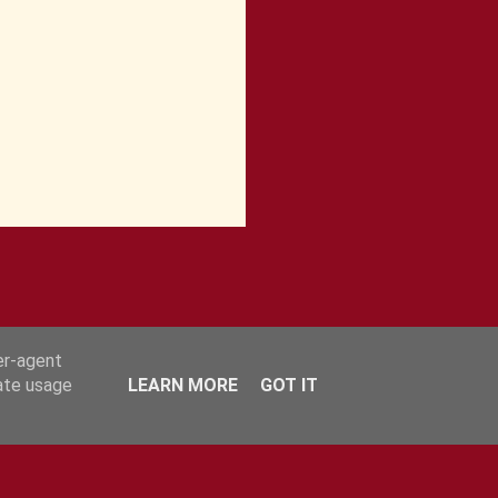
er-agent
rate usage
LEARN MORE
GOT IT