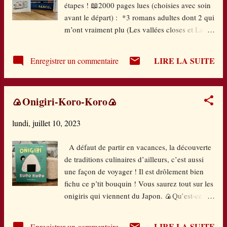
étapes ! 📖2000 pages lues (choisies avec soin
faire connaître ses histoires, d’abord à compte
avant le départ) : *3 romans adultes dont 2 qui
d’auteur. Un éditeur, après un premier refus, lui
m’ont vraiment plu (Les vallées closes et La
a demandé de colorer ses dessins et le succès
ballade du feu), le troisième plus «saga
fut vite au rendez-vous en 1902. Cette édition
familiale » (un peu déjà lue mais parfaite pour
sous coffret est splendide et je me régale des
LIRE LA SUITE
Enregistrer un commentaire
les vacances). *4 romans ados : je ne peux pas
facéties de cet...
partir en Angleterre sans emporter du Philip
Pullman, étant fan absolue de A la croisée des
🍙Onigiri-Koro-Koro🍙
mondes ! Et deux nouveautés de la rentrée
littéraire ados des éditions Thierry Magnier,
lundi, juillet 10, 2023
très différents mais avec pour point commun
des héroïnes qui sont en accord avec leurs
A défaut de partir en vacances, la découverte
valeurs. Et je me suis réjouie de retrouver la
de traditions culinaires d’ailleurs, c’est aussi
plume de Mikaël Ollivier et Nathalie Bernard.
une façon de voyager ! Il est drôlement bien
« 𝙱𝚎𝚎𝚝𝚠𝚎𝚎𝚗 𝚝𝚑𝚎 𝚙𝚊𝚐𝚎𝚜 𝚘𝚏 𝚊 𝚐𝚘𝚘𝚍
fichu ce p’tit bouquin ! Vous saurez tout sur les
𝚋𝚘𝚘𝚔 𝚒𝚜 𝚊 𝚠𝚘𝚗𝚍𝚎𝚛𝚏𝚞𝚕 𝚙𝚕𝚊𝚌𝚎 𝚝𝚘
onigiris qui viennent du Japon. 🍙Qu’est-ce
𝚋𝚎. »
que c’est ? 🍙Comment les préparer ? Étapes
par étapes (même la cuisson du riz) 🍙Et plein
LIRE LA SUITE
Enregistrer un commentaire