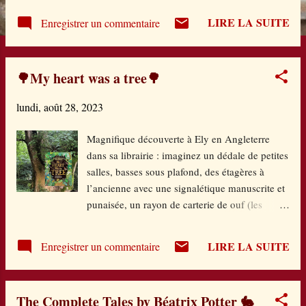
e
LIRE LA SUITE
Enregistrer un commentaire
s
🌳My heart was a tree🌳
lundi, août 28, 2023
Magnifique découverte à Ely en Angleterre
dans sa librairie : imaginez un dédale de petites
salles, basses sous plafond, des étagères à
l’ancienne avec une signalétique manuscrite et
punaisée, un rayon de carterie de ouf (les
anglais en sont dingues) et une employée qui
couvre sous papier cristal chaque premier livre
LIRE LA SUITE
Enregistrer un commentaire
de chaque pile…. J’ai adoré cet endroit et j’ai
découvert cette merveille de poèmes sur les
arbres, première édition signée de Michael
The Complete Tales by Béatrix Potter 🐇
Morpurgo et Yuval Zommer. C’est un livre