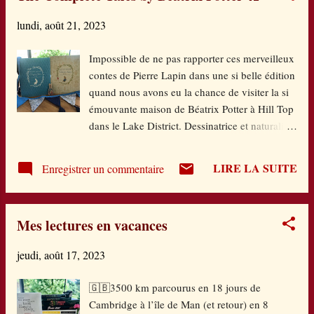
précieux qui nous dit l’amour des arbres, ce
lundi, août 21, 2023
qui nous lie à eux, le bien-être qu’ils procurent.
Mais aussi un témoignage des changements
Impossible de ne pas rapporter ces merveilleux
qu’ils vivent, eux souvent centenaires. Les
contes de Pierre Lapin dans une si belle édition
illustrations sont splendides et foisonnantes de
quand nous avons eu la chance de visiter la si
vie, car les arbres abritent toute une
émouvante maison de Béatrix Potter à Hill Top
biodiversité indispensable à la terre. Un livre
dans le Lake District. Dessinatrice et naturaliste
fabuleux et qui pour moi se rattache à ce lieu
scientifique confirmée, mais pas reconnue
comme un merveilleux souvenir. My heart was
comme telle en son siècle en tant que femme,
a tree Michael Morpurgo et Yuval Zommer
LIRE LA SUITE
Enregistrer un commentaire
Béatrix Potter est tombée amoureuse de cette
Twohoots
région et a acheté cette ferme. Elle s’est
largement inspirée des animaux y vivant (y
Mes lectures en vacances
compris des rats !) pour inventer ses histoires.
En femme avisée, elle a su aussi déposer un
jeudi, août 17, 2023
brevet pour la première poupée à l’effigie de
Pierre Lapin. J’ai eu la chance de voir ses
🇬🇧3500 km parcourus en 18 jours de
manuscrits et ses crayonnés qu’elle envoyait à
Cambridge à l’île de Man (et retour) en 8
son éditeur. Elle a mis beaucoup de temps à