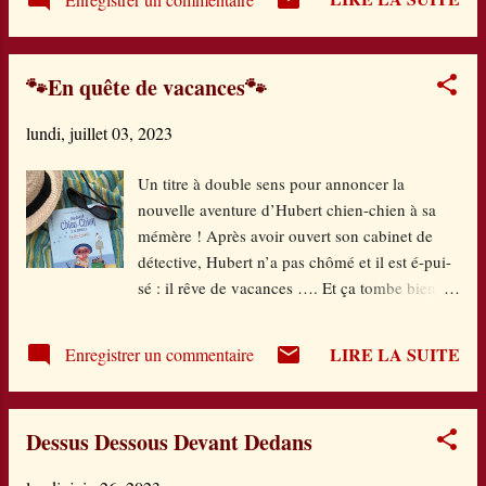
de recettes ! 🍙Même une fable ! Le ton est
adorable, les couleurs pêchues, les conseils au
top : ça se lit comme une histoire avec la
🐾En quête de vacances🐾
bienveillance en plus car les onigiris sont « le
plat de réconfort par excellence ». On peut en
lundi, juillet 03, 2023
manger à tout moment, les préparer selon ses
envies et son imagination et ça a l’air simple
Un titre à double sens pour annoncer la
comme bonjour. Une bien jolie entrée dans une
nouvelle aventure d’Hubert chien-chien à sa
culture culinaire à la portée de tous et si on n’a
mémère ! Après avoir ouvert son cabinet de
pas les produits, les conseils vont jusqu’à en
détective, Hubert n’a pas chômé et il est é-pui-
donner des substitutions accessibles. La fable
sé : il rêve de vacances …. Et ça tombe bien
de la fin apporte une note ludique à
car Huguette sa maîtresse a déjà préparé les
l’ensemble. Merci aux deux autrices japonaises
bagages pour les plages de Bretagne. Hubert
Aya Yamamoto & Yoshiko Noda ! Et aux
LIRE LA SUITE
Enregistrer un commentaire
rêve déjà du repos de l’enquêteur … Mais les
éditions CotC...
malfrats, eux, semblent ne jamais s’arrêter :
Hubert va devoir élucider ce mystère de
Dessus Dessous Devant Dedans
mouette voleuse de crêpes …. Une nouvelle
aventure drôle et rythmée et une série qui