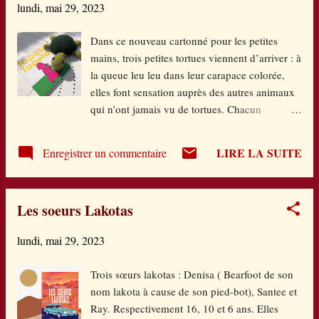
lundi, mai 29, 2023
comédie musicale. Ça se complique un peu
quand Maxence se met en tête de prendre des
Dans ce nouveau cartonné pour les petites
cours de chant. Il va même participer à un
mains, trois petites tortues viennent d’arriver : à
concours de jeunes talents. D’autres
la queue leu leu dans leur carapace colorée,
événements arrivent mais je ne les dévoilerais
elles font sensation auprès des autres animaux
pas. Ce roman a aussi une dimension
qui n’ont jamais vu de tortues. Chacun
mythologique : le père, écrivain, a pris
s’approche gentiment et à tour de rôle leur
l’habitude de communiquer avec son fils via
demande ce qu’elles savent faire après que
des textes les mettant en scène à travers les
LIRE LA SUITE
Enregistrer un commentaire
chacun ait bien pris soin de montrer de quoi il
héros grecs. Cet aspect du roman est
est capable ! Mais comme c’est étrange :
particulièrement réussi par sa for...
aucune réaction de ces nouvelles venues…
Les soeurs Lakotas
mais que savent-elles donc faire ???? C’est
alors que sans crier gare, elles proposent de
lundi, mai 29, 2023
jouer à « Tapeti Tapeta » et hop ! Voici le
nouveau jeu de tous les animaux ! Corinne
Trois sœurs lakotas : Denisa ( Bearfoot de son
Dreyfuss entraîne le lecteur dans cette danse à
nom lakota à cause de son pied-bot), Santee et
la fois enjouée, douce et colorée. Du rythme du
Ray. Respectivement 16, 10 et 6 ans. Elles
texte au vernis sélectif des illustrations, tout est