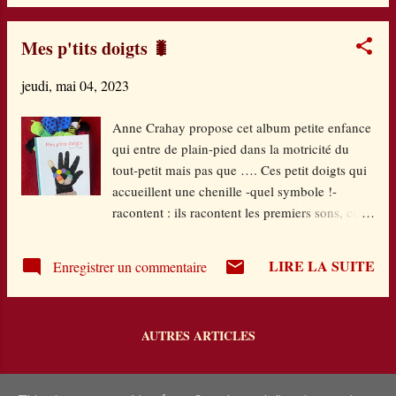
m'a permis et me permet encore de faire de
belles rencontres. Et ça, c'est l'essentiel ! Alors,
Mes p'tits doigts 🐛
à l'année prochaine pour les 13 ans ? Chiche !
jeudi, mai 04, 2023
Anne Crahay propose cet album petite enfance
qui entre de plain-pied dans la motricité du
tout-petit mais pas que …. Ces petit doigts qui
accueillent une chenille -quel symbole !-
racontent : ils racontent les premiers sons, ces
mots du quotidien du petit qui le lient à ses
besoins : manger, boire, dormir, jouer, tomber,
LIRE LA SUITE
Enregistrer un commentaire
… Le tout forme une comptine à la fois douce
et rythmée mais qui par la chenille ancre ce
quotidien dans l’environnement immédiat,
AUTRES ARTICLES
celui des premières découvertes et émotions.
Un album accessible aussi à ceux qui vivent le
quotidien du tout-petit : parent, grand-parent,