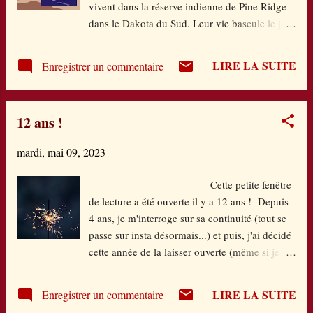
vivent dans la réserve indienne de Pine Ridge
sonorités et tactile. Mine de rien, c’est aussi
dans le Dakota du Sud. Leur vie bascule le jour
une invitation à accepter l’autre tel qu’il est et à
où leur mère écope d’une peine de prison d’un
l’accueillir en adoptant ses façons de faire. Y a
an pour conduite en état d’ivresse. Les services
pas à dire ! Ici, on adore ! Tapeti Tapeta
LIRE LA SUITE
Enregistrer un commentaire
sociaux veulent alors les placer en familles
Corinne Dreyf...
d’accueil le temps que leur mère purge sa
peine. Denisa refuse ce sort : car qui dit
12 ans !
placement dit séparation. Alors, une idée
germe qui va devenir réalité : elle décide de
mardi, mai 09, 2023
fuir dans la vieille voiture familiale avec ses
sœurs et rejoindre la Californie, à 2000km de
Cette petite fenêtre
là, pour y gagner sa vie dans les vergers. Avec
de lecture a été ouverte il y a 12 ans ! Depuis
peu d’argent et beaucoup de sang-froid, ce
4 ans, je m'interroge sur sa continuité (tout se
road trip, avec ses mauvaises et bonnes
passe sur insta désormais...) et puis, j'ai décidé
rencontres, va lui permettre de confronter sa
cette année de la laisser ouverte (même si je
culture amérindienne à la réalité dure des États-
suis aussi sur insta !) et d'y laisser entrer mes
Unis. Si j’ai adhéré aux personnages et à l’idée
envies de publication à mon rythme. Je serais
de départ, j’ai été moins convaincue par
LIRE LA SUITE
Enregistrer un commentaire
trop triste de fermer ce Méli-Mélo de livres qui
l’aspect parfois un peu « a...