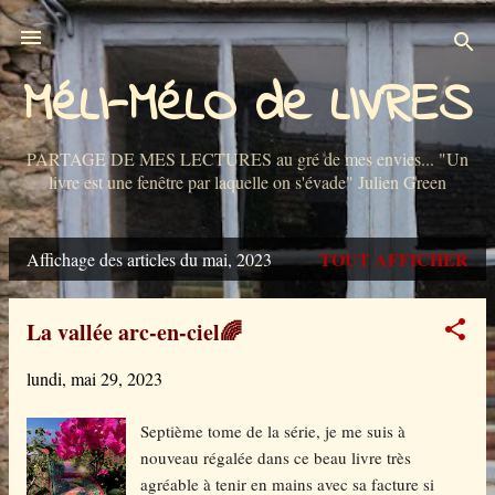
Accéder au contenu principal
MéLI-MéLO de LIVRES
PARTAGE DE MES LECTURES au gré de mes envies... "Un
livre est une fenêtre par laquelle on s'évade" Julien Green
TOUT AFFICHER
Affichage des articles du mai, 2023
A
r
La vallée arc-en-ciel🌈
t
lundi, mai 29, 2023
i
c
Septième tome de la série, je me suis à
nouveau régalée dans ce beau livre très
l
agréable à tenir en mains avec sa facture si