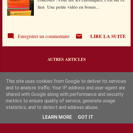
perdus de vue. Un régal de lecture que ce
lien Une petite vidéo en bonus...
roman à la 1ere personne avec toute la verve
humoristique et l’œil avisé de Luc Blanvillain
qui s'y connait à merveille pour amener des
sujets en apparence anodins sous les yeux des
LIRE LA SUITE
Enregistrer un commentaire
bambins de 9 à 12 ans, en leur insufflant de la
réflexion e...
AUTRES ARTICLES
This site uses cookies from Google to deliver its services
and to analyze traffic. Your IP address and user-agent are
shared with Google along with performance and security
metrics to ensure quality of service, generate usage
statistics, and to detect and address abuse.
Fourni par Blogger
LEARN MORE
GOT IT