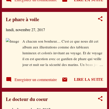
l'hiver de Tomoko Ohmura, Ecole des loisirs :
En voilà un album apaisant ! Les animaux se
préparent pour l'hiver : coccinelles, grenouilles,
Le phare à voile
écureuils, hérissons, ours, toutes les familles
jettent leur dévolu sur ce qui va pouvoir leur
lundi, novembre 27, 2017
constituer un lit douillet pour cette période. Et
c'est drôle de découvrir les postures de
A chacun son bonheur.... C'est ce que nous dit cet
sommeil de chacune ! J'aime bien la simplicité
album aux illustrations comme des tableaux
de cette histoire. Je l'ai lue à des petits et ils
lumineux et colorés invitant au voyage. Et de voyage
sont apaisés et sereins, comme quoi, cela leur
il en est question avec ce gardien de phare qui veille
parle. De plus, on pense toujours à l'ours qui
jour et nuit sur la sécurité des marins. Un beau jour,
hiberne mais rarement à d'autres animaux qui
un poisson entraîne das son sillage la lumière du
eux aussi craignent le froid. Des couleurs
phare. Le gardien se fabrique à la hâte un bateau de
chaudes atténuent...
LIRE LA SUITE
Enregistrer un commentaire
fortune et se lance à sa suite pour finalement faire le
tour de la terre et revenir à son point de départ. Il
constate alors que la modernité l'a remplacé avec un
Le docteur du coeur
phare sans homme. Il se dit qu'il est alors temps de
s'occuper de lui. Une nouvelle vie commence ... Un