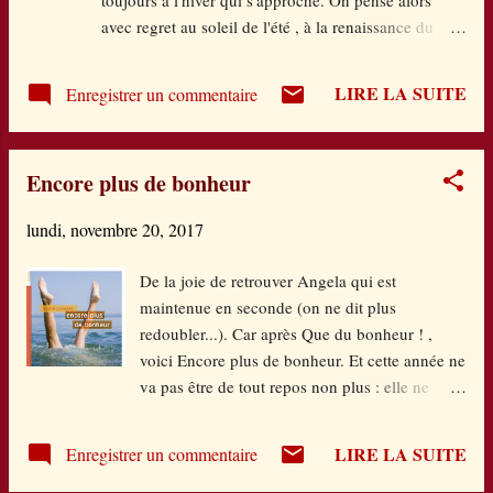
doux cet album ! Il en émane un tel sentiment
avec regret au soleil de l'été , à la renaissance du
d'empathie, de bonheur partagé, de joie de
printemps en souhaitant qu'ils reviennent vite.
vivre ensemble, en se respectant, dans les
Pourtant, chaque saison a son lot de merveilles.
corps, dans les âmes que son propre cœur bat
LIRE LA SUITE
Enregistrer un commentaire
C'est ce que démontre cet album aux couleurs
d'allégresse. Le...
pastels dans 28 petits bonheurs associés à chaque
saison. On commence par le printemps et on termine
Encore plus de bonheur
donc par l'hiver. Les petits plaisirs qu'on peut
recevoir à chaque saison, mille sensations qui s'y
lundi, novembre 20, 2017
rapportent, sont décrites à travers des petits textes
page de gauche et illustrés avec poésie et douceur
De la joie de retrouver Angela qui est
dans des grands médaillons page de droite.
maintenue en seconde (on ne dit plus
S'intercalent des doubles pages imagiers répertoriant
redoubler...). Car après Que du bonheur ! ,
ce que chaque saison a à nous offrir. Cet album au
voici Encore plus de bonheur. Et cette année ne
charme intemporel, au goût de l'enfance, livre donc
va pas être de tout repos non plus : elle ne
plusieurs niveaux de lecture qu...
comprend pas Angela, le premier mois tout
allait si bien et ensuite.... 1. Elle apprend la
LIRE LA SUITE
Enregistrer un commentaire
nouvelle orientation sexuelle de sa mère, 2.
Elle goûte aux joies de la nouvelle orientation