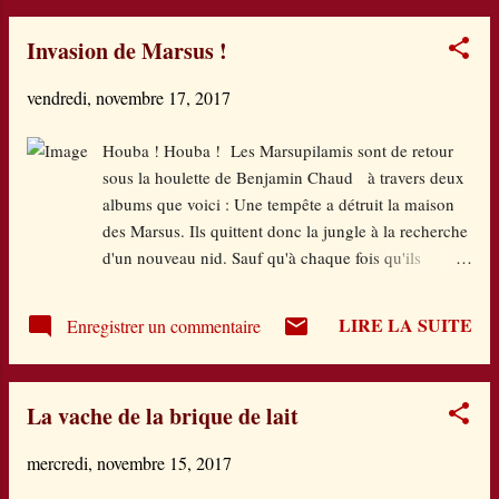
culinaire de son père, 3. Elle va devoir faire
Invasion de Marsus !
sans son papi qui a "cassé sa pipe" (lisez le
roman, vous comprendrez mieux...) 4. Mais
vendredi, novembre 17, 2017
surtout il y a Félix (bonheur en latin !) qui
n'arrête pas de se retrouver sur son chemin et
Houba ! Houba ! Les Marsupilamis sont de retour
franchement quel boulet ! Bref, ce n'est pas
sous la houlette de Benjamin Chaud à travers deux
encore gagné tout ça ! On retrouve le même
albums que voici : Une tempête a détruit la maison
humour que dans le précédent, les petites
des Marsus. Ils quittent donc la jungle à la recherche
annotations manuscrites partout à la manière
d'un nouveau nid. Sauf qu'à chaque fois qu'ils
d'un journal intime d'ado, des têtes de chapitres
trouvent un endroit, ils se font déloger par un
qui sont déjà des développements à eux tout
occupant. Pas très accueillant tout ça ! Une petite
seuls (perso j'adore !) mais surtout on retrouve
LIRE LA SUITE
Enregistrer un commentaire
maladresse aurait pu mener à une grande catastrophe
un...
mais les petits Marsus ont plus d'un tour dans leur
sac (ou plutôt des queues lasso très utiles !) et un
La vache de la brique de lait
grand sens de la solidarité. Du coup leur vient une
idée originale pour leur nouveau nid. Aussitôt
mercredi, novembre 15, 2017
pensé, aussitôt fait ! Comme dans toutes les maisons
du monde, le réveil sonne (oui dans la jungle aussi !)