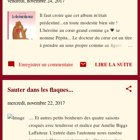
vendredi, novembre 24, 2017
texte qui se développe sur les pages dans un
mouvement de vagues et déploie dans ces larges
Il faut croire que cet album m'était
aplats de couleurs changeantes et fondues, une bien
prédestiné...en toute modestie bien sûr !
belle métaphore de la liberté retrouvée, sans pour
L'héroïne au cœur grand comme ça 💗 se
autant critiquer la modernité et regretter l'ancien
nomme Pépita... Le docteur du cœur est un titre
temps. Un album qui nous dit que le temps passe,
à prendre au sens propre comme au figuré.
que chacun recherche un sens à sa vie...
Dans la forêt, rien ne va plus : Ours, lapin,
écureuil et hérissonne ont le moral en berne,
LIRE LA SUITE
Enregistrer un commentaire
des petits et gros bobos les assaillent.
Heureusement, Pépita, là-haut sur la montagne,
sait soigner tout ce petit monde, non seulement
Sauter dans les flaques...
avec des soins appropriés mais aussi avec les
mots qui donnent du baume au cœur. Même le
mercredi, novembre 22, 2017
loup, elle le rend plus doux et l'initie à la
cuisine de légumes. Seulement, le docteur
.... Et autres petits bonheurs des quatre saisons
Pépita connait elle aussi la tristesse et tout ce
croqués avec tendresse et malice par Amélie Biggs
petit monde va lui rendre le sourire en retour
Laffaiteur. L'entrée dans l'automne nous ramène
de tous ses bons soins prodigués. Qu'il est
toujours à l'hiver qui s'approche. On pense alors