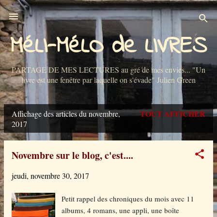
Accéder au contenu principal
MéLI-MéLO de LIVRES
PARTAGE DE MES LECTURES au gré de mes envies... "Un
livre est une fenêtre par laquelle on s'évade" Julien Green
TOUT AFFICHER
Affichage des articles du novembre,
A
2017
r
t
Novembre sur le blog, c'est....
i
jeudi, novembre 30, 2017
c
Petit rappel des chroniques du mois avec 11
l
albums, 4 romans, une appli, une boîte