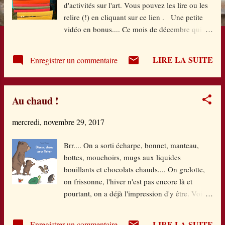
e
d'activités sur l'art. Vous pouvez les lire ou les
relire (!) en cliquant sur ce lien . Une petite
s
vidéo en bonus.... Ce mois de décembre qui
arrive, le blog se met aux couleurs des Méli-
Noël : plein de beaux livres à savourer !
LIRE LA SUITE
Enregistrer un commentaire
Au chaud !
mercredi, novembre 29, 2017
Brr.... On a sorti écharpe, bonnet, manteau,
bottes, mouchoirs, mugs aux liquides
bouillants et chocolats chauds.... On grelotte,
on frissonne, l'hiver n'est pas encore là et
pourtant, on a déjà l'impression d'y être. Voici
une petite sélection en petite enfance pour se
réchauffer douillettement . Bien au chaud pour
LIRE LA SUITE
Enregistrer un commentaire