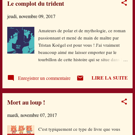
Le complot du trident
pop-art. Chaque dépliant contient 8 pages
mêlant explications et activités à réaliser (2
jeudi, novembre 09, 2017
feuillets d'autocollants et 2 transparents en
prime) : tout est conçu pour que l'enfant
Amateurs de polar et de mythologie, ce roman
s'approprie en jouant les techniques, les
passionnant et mené de main de maître par
couleurs, les formes, l'espace et l'oeuvre et/ou
Tristan Koëgel est pour vous ! J'ai vraiment
l'artiste en question. Chaque dépliant propose
beaucoup aimé me laisser emporter par le
une forme nouvelle d'appropriation : ce n'est
tourbillon de cette histoire qui se situe dans la
nullement rébarbatif mais au contraire très
Rome Antique. Le point de départ est ce bateau
stimulant pour l'enfant mais aussi pour l'adulte
inconnu bloqué à Ostie pour une raison
qui l'accompagne car lui aussi...
LIRE LA SUITE
Enregistrer un commentaire
inconnue elle aussi. L'empereur Titus envoie
alors son meilleur enquêteur sur place, Publius,
qui s'y rend avec son neveu Lucius. Ils font
Mort au loup !
alors une bien macabre découverte : le bateau
n'est plus que l'ombre de lui-même puisqu'à
mardi, novembre 07, 2017
son bord gisent des cadavres morts de la
peste. Mais l’œil de Publius est acéré : à leur
C'est typiquement ce type de livre que vous
cou, ils portent un collier en forme de trident.