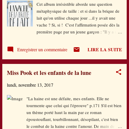
Cet album irrésistible aborde une question
et c'est parti pour se préparer pour partir à l'école. Le
métaphysique de taille : et si dans la brique de
lecteur s'identifie donc immédiatement au quotidien
lait qu'on utilise chaque jour ...il y avait une
des petits Marsus qui, comme tous les écoliers du
vache ? Si, si ! C'est l'affirmation posée dès la
monde, apprennent tout un tas de choses, vont à la
première page par un jeune garçon : "Il y a une
can...
vache dans la brique de lait" . Dans les pages
suivantes, il s'attache à faire la démonstration
LIRE LA SUITE
Enregistrer un commentaire
par moult arguments pour étayer son
affirmation de départ. Et franchement, on se dit
pourquoi pas tant il fait preuve de sens
Miss Pook et les enfants de la lune
pratique, y compris écologique. Avec un
sérieux à toute épreuve, la démonstration est
lundi, novembre 13, 2017
plus que convaincante, se frottant au réel avec
une touche de fantaisie et d'humour, servie par
"La haine est une défaite, mes enfants. Elle ne
des illustrations rigolotes et fort à-propos. On
tourmente que celui qui l'éprouve" p.171 S'il est bien
est là dans le regard de l'enfance, dans ce
un thème porté haut la main par ce roman
qu'elle perçoit encore, dans son
époustouflant, tourbillonnant, désopilant, c'est bien
questionnement, sur les objets du quotidien qui
le combat de la haine contre l'amour. De main de
font son quotidien. On lit cet album en forme