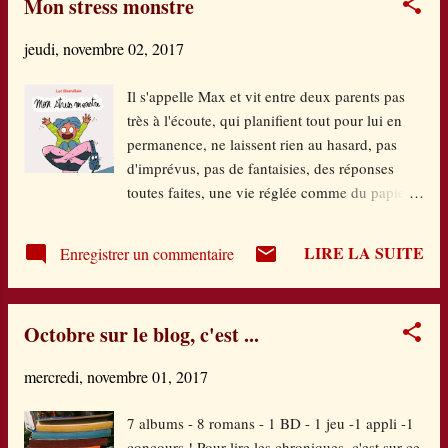
Mon stress monstre
une interaction toujours à la bonne distance. Et
de distance, il en est question dans cet album,
jeudi, novembre 02, 2017
de distance symbolique. Une atmosphère de
troncs blancs sur fond noir induit une
Il s'appelle Max et vit entre deux parents pas
profondeur propice à l'attente : que va-t-il se
très à l'écoute, qui planifient tout pour lui en
passer ? Un petit bruit, symbolisé par trois
permanence, ne laissent rien au hasard, pas
petits traits rouges fait alors son apparition au
d'imprévus, pas de fantaisies, des réponses
loin. On l'entendrait presque... Il s'agit d'un
toutes faites, une vie réglée comme du papier à
petit loup , de rouge vêtu, avec son petit
musique, source de stress pour ce jeune garçon
doudou lapin, qui apparaît timidement. Le petit
intelligent, sensible, bourré de peurs
lecteur est invité ...
LIRE LA SUITE
Enregistrer un commentaire
infondées...et pour cause ! Un jour débarque
dans ce quotidien sans saveur Benoît, un
ancien camarade de lycée du père de Max et
Octobre sur le blog, c'est ...
qui va mettre un joyeux désordre plein de vie
dans cet ennui et mener ce petit monde sur la
mercredi, novembre 01, 2017
voie de l'imprudence, de la vraie vie quoi !
Aux adultes aussi de se souvenir de leurs rêves
7 albums - 8 romans - 1 BD - 1 jeu -1 appli -1
de jeunesse...et de les réactiver s'ils se sont
concours ! Pour lire les chroniques, c'est sur ce