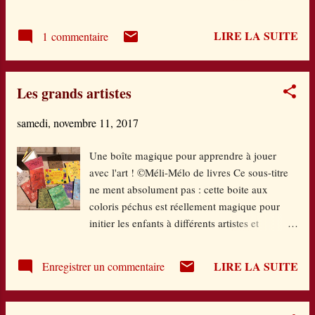
maître, Bertrand Santini explore les méandres de
de brique de lait le sourire aux lèvres, avec
l'universalité de ces sentiments contradictoires. Nous
l'envie de tourn...
LIRE LA SUITE
1 commentaire
sommes à Paris en 1907, la Tour Eiffel se fait
repeindre sous les ordres de Gustave Eiffel, et une
sorte de Mary Poppins débarque sur le museau de
Les grands artistes
son dragon. Mais ne vous y trompez pas : celle qui
se fait passer pour une gouvernante anglaise
samedi, novembre 11, 2017
irréprochable n'est autre que Miss Pook, sorcière de
son état, qui vient enlever les enfants pour leur faire
Une boîte magique pour apprendre à jouer
échapper à un funeste destin, les emmener dans son
avec l'art ! ©Méli-Mélo de livres Ce sous-titre
château sur la lune et révéler alors sa véritable nature
ne ment absolument pas : cette boite aux
et l'objectif de son dessein. C'est ce qui arrive à Elise
coloris péchus est réellement magique pour
Dubenpré, fille unique du couple Dubenpré, un
initier les enfants à différents artistes et
couple bien assis au nive...
courants artistiques. A l'intérieur, on y trouve
10 dépliants dédiés soit à des artistes -Léonard
LIRE LA SUITE
Enregistrer un commentaire
de Vinci, Caravage, Van Gogh, Monet, Klimt
et Kandinsky- soit à des mouvements
artistiques - Cubisme, futurisme, surréalisme et