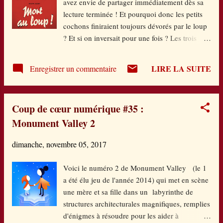
avez envie de partager immédiatement dès sa
De retour à Rome, les événements tragiques
lecture terminée ! Et pourquoi donc les petits
vont se succéder et les soupçons se confirment
cochons finiraient toujours dévorés par le loup
: il s'agit bien d'un complot avec tout ce que ce
? Et si on inversait pour une fois ? Les trois
mot implique d'assassinats, de trahisons, de
petits cochons sont pris en main par un chien
surprises... La construction de ce roman
militaire qui essaie tant bien que mal de leur
participe beaucoup de son rythme : des ...
LIRE LA SUITE
Enregistrer un commentaire
inculquer les rudiments d'un plan de bataille
avec les moyens qui vont avec. Sauf que ces
petits cochons manquent de moyens (Un
Coup de cœur numérique #35 :
bombardier ? De L'argent ? ) mais surtout de
Monument Valley 2
jugeote. Déjà, à ce niveau-là de l'histoire, on
est pété de rire. Point de découragement : le
dimanche, novembre 05, 2017
plan le plus simple est adopté. Un cochon va
attirer le loup dans sa maison pendant que les
Voici le numéro 2 de Monument Valley (le 1
deux autres seront déjà à l'intérieur. Un plan
a été élu jeu de l'année 2014) qui met en scène
qui a déjà fait ses preuves non ? Sauf que nos
une mère et sa fille dans un labyrinthe de
trois compères tombent sur un loup plutôt pour
structures architecturales magnifiques, remplies
la paix entre les espèces et en l'occurrence
d'énigmes à résoudre pour les aider à
entre cochons et loups. Et ça parlemente