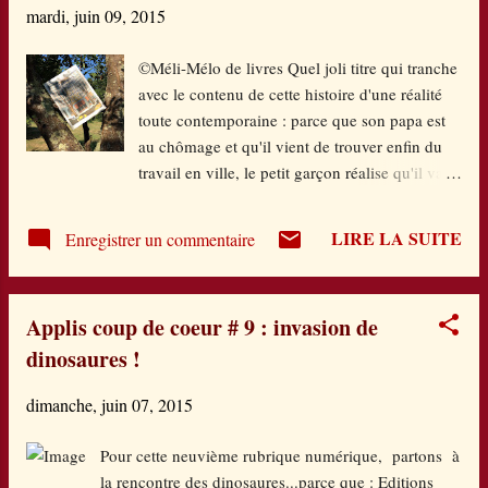
mardi, juin 09, 2015
besoins humains en cinq catégories. Et donc de
ce jeu de télé-réalité qui suscite immédiatement
©Méli-Mélo de livres Quel joli titre qui tranche
l'engouement et auquel Christopher, le héros
avec le contenu de cette histoire d'une réalité
de l'histoire, va participer, comme ça, sans
toute contemporaine : parce que son papa est
grande conviction, plus pour tuer le temps et
au chômage et qu'il vient de trouver enfin du
presque par hasard. Candidat : 12 778 sur
travail en ville, le petit garçon réalise qu'il va
15000 inscrits. Le principe du jeu est de passer
devoir déménager et quitter sa chère
les différentes étapes de la pyramide, en
campagne. Un déchirement pour lui. Dans
postant sur son p...
LIRE LA SUITE
Enregistrer un commentaire
cette ville inconnue, il ne reconnait rien, il se
sent comme un étranger, il n'a plus ses repères,
beaucoup de bruit, beaucoup de choses qui
Applis coup de coeur # 9 : invasion de
vont trop vite, beaucoup d'odeurs différentes.
dinosaures !
Tous les jours, il se poste à la fenêtre de
l'appartement pour observer ce nouvel
dimanche, juin 07, 2015
environnement qui lui fait si peur. Un jour, il
décide pourtant de sortir, attiré par les
Pour cette neuvième rubrique numérique, partons à
mouvements d'un cirque qui s'installe sur la
la rencontre des dinosaures...parce que : Editions
place, en bas de son immeuble. Une petite fille