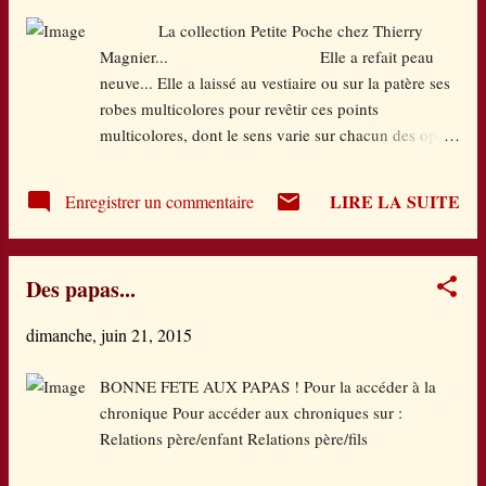
rendez-vous, ce soir où elle a fêté sa réussite
La collection Petite Poche chez Thierry
avec ses amis, et surtout le beau Miguel, tout
Magnier... Elle a refait peau
bascule pour elle. Un message laissé sur son
neuve... Elle a laissé au vestiaire ou sur la patère ses
portable. Une révélation va lui faire l'effet d'un
robes multicolores pour revêtir ces points
tsunami... Alors, elle fuit, Ludi, emportant avec
multicolores, dont le sens varie sur chacun des opus.
elle son grand frère, comme pour s'excuser de
Ce que je vois, c'est une solidité renforcée (parce que
lui avoir pris sa place, comme si elle avait aussi
les pages mal encollées qui partent dès le premier
be...
LIRE LA SUITE
Enregistrer un commentaire
feuilletage, plus que bof...), mais surtout une vraie
tranche qui fait un peu plus livre et bien plus visible
en rayonnage ! 48 pages qui abordent des sujets de
Des papas...
société, pour petits et plus grands lecteurs. Et puis
un petit prix, tout petit... De quoi s'en mettre plein
dimanche, juin 21, 2015
les poches ! Voici les cinq derniers titres parus. Je les
ai lus ? " La gelée d'été , j'assure ! Mais non, elle ne
BONNE FETE AUX PAPAS ! Pour la accéder à la
fait pas partie des trois caramels capitaux ! Mais
chronique Pour accéder aux chroniques sur :
attention au Terrible effaceur ...
Relations père/enfant Relations père/fils