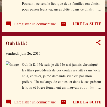
e
Pourtant, ce sera le lieu que deux familles ont choisi
pour passer leurs vacances d'été , dans ce chalet
s
restauré par l'une d'entre elles. Ce qui les réunit, ce
sont la passion du deltaplane des deux pères mais
LIRE LA SUITE
Enregistrer un commentaire
aussi leurs enfants. Dans l'une, les propriétaires, des
jumeaux garçon-fille très brillants et un frère aîné
trisomique. Dans l'autre, une grande sœur Lia et
Ouh là là !
Marcus, atteint de TOC, qui lui empoisonnent la vie
ainsi que celle de son entourage. Marcus a tout de
vendredi, juin 26, 2015
suite peur dans cet environnement. C'est trop pour
lui. On a beau lui faciliter l'apprentissage de cet
Ouh là là ! Me suis-je dit ! Je n'ai jamais chroniqué
inconnu, il sent bien qu'il est un poids. Et ça ne
les titres précédents de ces contes revisités sans texte
loupe pas. Au bout de quelques jours, c'est le clash.
et là, celui-ci, je me demande s'il n'est pas mon
Ses parents décident de renoncer à ces vacances.
préféré. Un mélange de contes, et dans le cas présent
Mais avant leur départ, les adultes décident de
le loup et l'ogre fomentent un mauvais coup : les
s'octroyer tout de ...
trois petits cochons et le Petit Poucet jouent
tranquillement aux cartes. Les deux amateurs de
LIRE LA SUITE
Enregistrer un commentaire
viande fraîche les regardent par la fenêtre. Bien