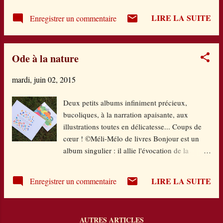
bandits recherchent ! Et c'est reparti ! Tambour
LIRE LA SUITE
Enregistrer un commentaire
battant...Notre petite troupe s'organise (et pour ça, ils
sont super-fortiches) pour mener à bien cette chasse
au trésor... Moins de braquages mais un seul objectif
Ode à la nature
en déjouant les autres bandes mais en faisant
fonctionner le jeu des alliances. Un tome plein de
mardi, juin 02, 2015
rebondissements mais surtout une histoire qui prend
une autre dimension pour Liisa puisqu'elle va
Deux petits albums infiniment précieux,
apprendre bien des choses sur ses propres origines.
bucoliques, à la narration apaisante, aux
Une Liisa au meilleur de sa forme entourée de cette
illustrations toutes en délicatesse... Coups de
nouvelle famille qui lui convient bien plus que
cœur ! ©Méli-Mélo de livres Bonjour est un
l'officielle. Une fois de plus, l'auteure nous embarque
album singulier : il allie l'évocation de la
dans une histoire bien ficelée, aux ...
journée du matin au soir dans ses gestes
quotidiens à une description des éléments
LIRE LA SUITE
Enregistrer un commentaire
naturels dans leur simplicité et leur fonction de
base. Le tout donne une belle cohérence, toute
en douceur, sur ce fond de papier blanc, avec
AUTRES ARTICLES
ces illustrations colorées et qui rappellent la