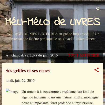
Accéder au contenu principal
MéLI-MéLO de LIVRES
PARTAGE DE MES LECTURES au gré de mes envies... "Un
livre est une fenêtre par laquelle on s'évade" Julien Green
TOUT AFFICHER
Affichage des articles du juin, 2015
A
r
Ses griffes et ses crocs
t
lundi, juin 29, 2015
i
c
Un roman à la couverture envoûtante, sur fond de
légende indienne, dans une nature hostile, montagne
l
noire et imposante, forêt profonde et mystérieuse.