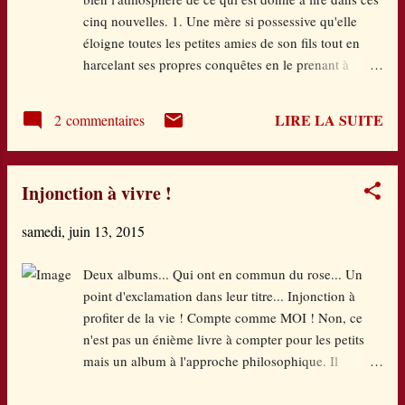
retour chez lui, il se dessine un chapeau de
cinq nouvelles. 1. Une mère si possessive qu'elle
papier jaune unique qui lui va comme un gant,
éloigne toutes les petites amies de son fils tout en
évidemment.... La mise en scène de cet album
harcelant ses propres conquêtes en le prenant à
est époustouflante : véritable ode à l'imaginaire,
témoin, 2. Une mère prête à tout pour que sa fille
non seulement dans l'histoire pourtant...
devienne championne de tennis à tout prix, 3. Une
LIRE LA SUITE
2 commentaires
mère qui pollue le mur Facebook de son fils et lui
fait un chantage pas possible, 4. Une mère dont le
fils a honte de l'apparence physique et de la
Injonction à vivre !
mollesse, 5. Une mère accusée de maltraitance par
son petit garçon et où on retrouve les protagonistes
samedi, juin 13, 2015
des quatre histoires précédentes et qui se disent que
peut-être... Dans tous les cas, les adolescents se
Deux albums... Qui ont en commun du rose... Un
débarrassent effectivement de leur mère et
point d'exclamation dans leur titre... Injonction à
franchement, on ne peut s'empêcher de les
profiter de la vie ! Compte comme MOI ! Non, ce
comprendre même si pour certains, c'est assez
n'est pas un énième livre à compter pour les petits
radical et sans retour. J'ai trouvé particulièrement
mais un album à l'approche philosophique. Il
terrible la quatrième histoire où est pris qui cro...
recense, à partir des éléments du corps humain, des
facultés métaphysiques essentielles en les