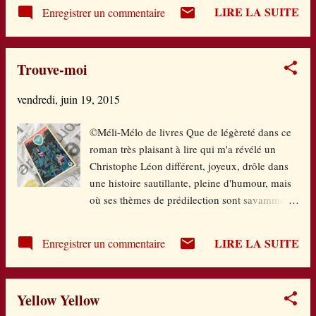
LIRE LA SUITE
Enregistrer un commentaire
Trouve-moi
vendredi, juin 19, 2015
©Méli-Mélo de livres Que de légèreté dans ce
roman très plaisant à lire qui m'a révélé un
Christophe Léon différent, joyeux, drôle dans
une histoire sautillante, pleine d'humour, mais
où ses thèmes de prédilection sont savamment
instillés tout du long (écologie, mal-bouffe,
solidarité, ....). On y fait la connaissance de
LIRE LA SUITE
Enregistrer un commentaire
deux familles : les Franchart et les
Archambault. Voisins à la campagne. Tout les
différencie. Pourtant, ils ont appris à se tolérer
Yellow Yellow
tant et si bien que cette année, ils partent en