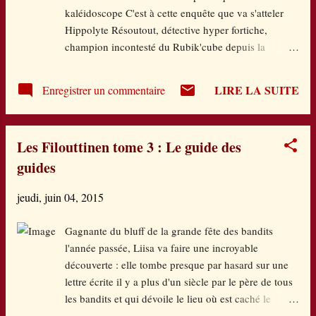
kaléidoscope C'est à cette enquête que va s'atteler
qui joue au cerf-volant lui demande alors de
Hippolyte Résoutout, détective hyper fortiche,
l'aider pour décoincer son jouet, prisonnier
champion incontesté du Rubik'cube depuis la
dans un arbre : "Tu grimpes drôlement bien
maternelle. Il va donc enfourcher son tricycle et
aux arbres !" Une phrase comme un baume...
muni de sa loupe, avec l'aide de son assistante
LIRE LA SUITE
Enregistrer un commentaire
Gladys, file pour résoudre ce mystère... Voici un
livre-application farfelu, hyper bien fait : un mélange
de rétro et de modernité, une narration fluide, des
Les Filouttinen tome 3 : Le guide des
interactions originales, à la durée parfaite, des clins
guides
d’œil au cinéma, une bande son très chouette, bref,
ce n'est pas pour rien qu'elle a remporté ce prix :
jeudi, juin 04, 2015
Trophée Wouap doo App jeunesse de la meilleure
application innovante dans la catégorie fiction en
Gagnante du bluff de la grande fête des bandits
2014. Une réussite signée une fois encore par cette
l'année passée, Liisa va faire une incroyable
maison d'édition numérique très prometteuse Audois
découverte : elle tombe presque par hasard sur une
& Alleuil. Seul bémol : la fin trop rapide et qui ne
lettre écrite il y a plus d'un siècle par le père de tous
nous dit pas vraiment si l...
les bandits et qui dévoile le lieu où est caché le
précieux Guide, celui que toutes les bandes de