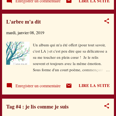
LIRE LA SUITE
Enregistrer un commentaire
mesure. Parce que quand même assez vite, je me
suis dit : oh ! un remake de Nos étoiles contraires !
A vrai dire, les ados confrontés à la maladie, ce n'est
L'arbre m'a dit
pas vraiment ce que j'ai envie de lire. Et puis la
construction m'a un peu déroutée au départ car je
mardi, janvier 08, 2019
percevais la thématique sans en vraiment en être
certaine tant Camille Brissot arrive à brouiller
Un album qui m'a été offert (pour tout savoir,
quelques pistes. Peu à peu, le puzzle se constitue, on
c'est LA ) et c'est peu dire que sa délicatesse a
comprend mieux les personnages, leurs liens, leurs
su me toucher en plein cœur ! Je le relis
réactions jusqu'à ce que la vérité éclate au sujet de
souvent et toujours avec la même émotion.
Juliette. Que feriez-vous si vous appreniez qu'il vous
Sous forme d'un court poème, commençant
reste peu de temps...
toujours par "L'arbre m'a dit" , comme un
secret chuchoté à l'oreille, ces paroles de
LIRE LA SUITE
Enregistrer un commentaire
Sophie Lescaut invitent à la fois à
l'introspection mais aussi à l'exaltation de faire
partie d'un tout qui vous dépasse. Mettant en
Tag #4 : je lis comme je suis
scène les événements de la vie-petits bonheurs,
difficultés, recherche de repères,...-, il procure