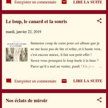
LIRE LA SUITE
Enregistrer un commentaire
illustrations ? Non, il s'agit là de
véritables tableaux à contempler, aux couleurs
chaudes, à la fois réelles et irréelles. Douze
Le loup, le canard et la souris
tableaux en tout, entrecoupés de trois double
pages à la manière d'un album photo dans
mardi, janvier 22, 2019
lesquelles médaillons sépia poursuivent
l'histoire. Et quelle histoire ! Plutôt la vie- Les
Immense coup de cœur pour cet album que je
riches heures de Jacominus Gainsborough , de
ne me lasse pas de lire et relire, et à haute voix,
sa naissance à sa mort. Ses joies, ses peines, les
c'est encore mieux, il fait son petit effet !
petits tracas du quotidien, ses choix de vie, le
Savez-vous pourquoi le loup hurle à la lune ?
tourbillon de l'âge adulte, la contemplation de
Parce qu'il a mal au ventre, pardi ! Un jour,
la vieillesse. Le texte est aussi d'une très belle
affamé, il rencontre une souris et hop ! Avalée
sensibilité. "Ce fut une petite vie, vaillante et
sans sommation. L'illustration, en deux pages,
remplie. Une bonne petite v...
LIRE LA SUITE
Enregistrer un commentaire
suggère si bien ce moment qu'il n'en faut pas
plus pour le comprendre. Juste une tourne de
pages, un léger déplacement du loup, et le
Nos éclats de miroir
lecteur saisit. J'adore ! Dans le ventre du loup,
elle se croit perdue mais aperçoit de la lumière