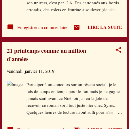
son univers, c'est par LA. Des cartonnés aux bords
différente. Il y a aussi sa meilleure amie
arrondis, des volets en feutrine à soulever (de très
Bérénice dont elle s'éloigne peu à peu. Dimitri,
bonne qualité), des couleurs pêchues, des
son amour d'enfance, dont elle se rapproche.
graphismes tout en rondeurs douces, avec une belle
Mais surtout, c'est la voix d'une jeune fille qui
LIRE LA SUITE
Enregistrer un commentaire
présence des personnages et animaux (avisez leur
cherche sa place dans la comple...
regard !). A chaque fois, une invitation sous forme
de question : deviner qui se cache derrière le volet
21 printemps comme un million
pour invariablement se terminer par un miroir
d'années
surprenant le tout-petit à se découvrir. Rien
d'extraordinaire dans le concept il est vrai mais ça
vendredi, janvier 11, 2019
marche, c'est agréable à feuilleter, et comme en
cuisine, ce sont souvent les choses les plus simples
Participer à un concours sur un réseau social, je le
qui sont les meilleures ! Plusieurs titres sont déjà
fais de temps en temps pour le fun mais je ne gagne
sortis : Où est la poule ? L'ours ? Le pingouin ? La
jamais sauf avant ce Noël où j'ai eu la joie de
coccinelle ? Le lion ? Le hibou ? La licorne ? Le
recevoir ce roman sorti tout juste hier chez Syros.
Père Noël ?... De quoi ravir les petites...
Quelques heures de lecture m'ont suffi pour n'en
faire qu'une bouchée et je peux dire que cette
histoire m'a happée, et ce de plus en plus au fur et à