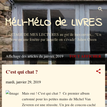
Accéder au contenu principal
MéLI-MéLO de LIVRES
PARTAGE DE MES LECTURES au gré de mes envies... "Un
livre est une fenêtre par laquelle on s'évade" Julien Green
TOUT AFFICHER
Affichage des articles du janvier, 2019
A
r
C'est qui chat ?
t
mardi, janvier 29, 2019
i
c
Mais oui ! C'est qui chat ? Ce premier album
cartonné pour les petites mains de Michel Van
l
Zeveren est une réussite. Un jeu de coucou-caché