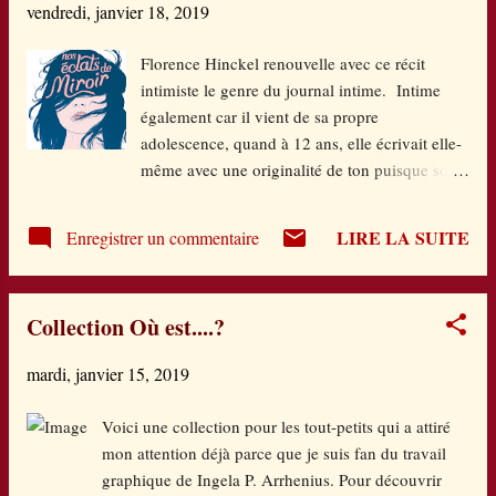
vendredi, janvier 18, 2019
et rencontre....un canard en bonnet de nuit,
dans son lit la bougie à la main. Il ne faut pas
Florence Hinckel renouvelle avec ce récit
longtemps pour que ces deux-là conviennent
intimiste le genre du journal intime. Intime
d'organiser leur vie dans ce ventre si
également car il vient de sa propre
sécurisant. Parce que comme l'explique si bien
adolescence, quand à 12 ans, elle écrivait elle-
le canard de façon fort subtile : "J'ai peut-être
même avec une originalité de ton puisque son
été avalé, mais je n'ai aucune intention d'être
journal s'adressait à Anne Frank, qu'elle
mangé". L'arrivée d'un chasseur (ça vous...
admirait. Elle reprend donc ce procédé dans le
LIRE LA SUITE
Enregistrer un commentaire
journal de Cléo, 15 ans, dont l'âge
correspond à celui de sa correspondante
disparue en camp de concentration, avec une
Collection Où est....?
coïncidence inconsciente, tout comme pour
elle. Le lecteur entre donc dans les pensées de
mardi, janvier 15, 2019
cette jeune fille, qui vit avec sa mère et sa
grande sœur Mélodie. Une ambiance familiale
Voici une collection pour les tout-petits qui a attiré
uniquement féminine puisque le père est
mon attention déjà parce que je suis fan du travail
décédé lorsqu'elle avait 3 ans. Ce père absent
graphique de Ingela P. Arrhenius. Pour découvrir
pèse sur chacune d'entre elles de façon