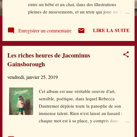
e
entre un bébé et un chat, dans des illustrations
pleines de mouvements, et un texte qui joue sur la
s
sonorité chat et sur les sensations que cela induit à
l'oreille, en plus des sensations tactiles procurées sur
LIRE LA SUITE
Enregistrer un commentaire
l'image par ce lien ludique entre l'animal et le tout-
petit. Une belle complicité, des jeux, de la tendresse,
de la surprise, il n'en faut pas plus pour se sentir bien
Les riches heures de Jacominus
dans cette histoire aux traits simples et aux couleurs
Gainsborough
tendres qui rendent si bien le quotidien. Moi aussi, à
l'instar de la dernière phrase, j'adooore ! C'est qui
vendredi, janvier 25, 2019
chat ? Michel Van Zeveren Ecole des loisirs Pastel
Cet album est une véritable oeuvre d'art,
sensible, poétique, dans lequel Rebecca
Dautremer déploie toute la panoplie de son
immense talent. Rien n'est laissé au hasard :
chaque mot est à sa place, y compris dans
l'exergue au lecteur, chaque illustration est
pensée dans le moindre détail. Que dis-je ? Des