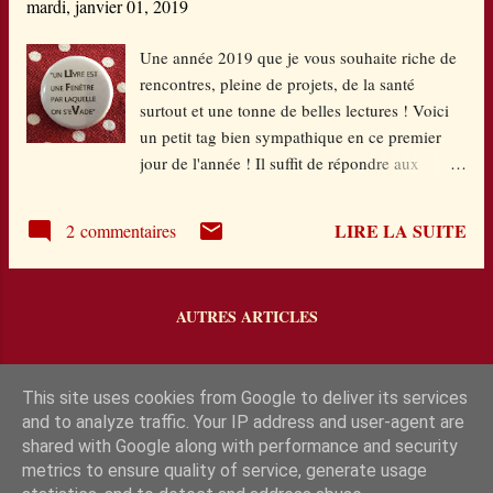
mardi, janvier 01, 2019
mille émotions qui réunira petits et grands dans
sa portée philosophique : Qu'est-ce que grandir
Une année 2019 que je vous souhaite riche de
?. ©Site Le Grand Jardin Porté par des
rencontres, pleine de projets, de la santé
illustrations de Thanh Portal en double-page
surtout et une tonne de belles lectures ! Voici
alternant couleurs vives et pastels, la
un petit tag bien sympathique en ce premier
délicatesse et la simplicité qui en découlent
jour de l'année ! Il suffit de répondre aux
trouvent écho aux paroles égrenées. ©Site Le
questions posées en donnant le titre d’un
Grand Jardin Je ne peux que vous
livre lu dans l’année écoulée. Décris toi…
recommand...
LIRE LA SUITE
2 commentaires
Rester debout Comment te sens tu ? Coupée en
deux Décris où tu vis actuellement… J'en
rêvais depuis longtemps Si tu pouvais aller où
AUTRES ARTICLES
tu veux, où irais tu ? Au-delà de la forêt Ton
moyen de transport préféré ? J'ai suivi un
nuage Ton/ta meilleur(e) ami(e) est… Mon âme
This site uses cookies from Google to deliver its services
frère Toi et tes amis vous êtes… Dans les yeux
and to analyze traffic. Your IP address and user-agent are
Comment est le temps ? Dedans Dehors Quel
shared with Google along with performance and security
est ton moment préféré de la journée ? Le nid
metrics to ensure quality of service, generate usage
Qu’est la vie pour toi ? Demain entre tes mains