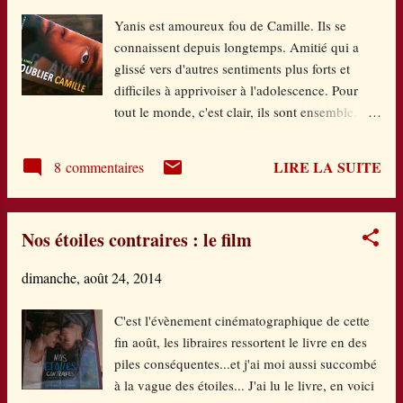
lui. Mais en chemin, il recueille tour à tour un
Yanis est amoureux fou de Camille. Ils se
lapin, deux petits oiseaux et trois petites souris,
connaissent depuis longtemps. Amitié qui a
tous transis de froid. Et rien de tel qu'un bon
glissé vers d'autres sentiments plus forts et
chocolat chaud pour se réchauffer... Des petits
difficiles à apprivoiser à l'adolescence. Pour
cartonnés tendres à souhait, colorés et ludiques
tout le monde, c'est clair, ils sont ensemble.
avec des rabats à soulever, bien solides pour les
Mais pour Yanis, ébloui, amoureux transi,
petites mains. Jouer à cache-cache dans ...
exprimer ses sentiments et y associer les gestes
LIRE LA SUITE
8 commentaires
qui vont avec, c'est au-dessus de ses forces. Ou
plus exactement, ça le paralyse. Camille, elle,
attend. Qu'il se décide. Elle part en voyage, lui
Nos étoiles contraires : le film
écrit une longue lettre pleine d'un aveu difficile
à supporter pour Yanis. Pourtant, il va finir par
dimanche, août 24, 2014
comprendre qu'il doit se laisser aller, faire venir
à lui ce qu'il ressent. Et se déclarer. Sa mère,
C'est l'évènement cinématographique de cette
qui vit seule avec lui, ne voit rien. Elle ne peut
fin août, les libraires ressortent le livre en des
pas. Engluée dans le quotidien, elle ne voit pas
piles conséquentes...et j'ai moi aussi succombé
la souffrance de son fils, la raison de ses notes
à la vague des étoiles... J'ai lu le livre, en voici
qui chutent au lycée, son comportement