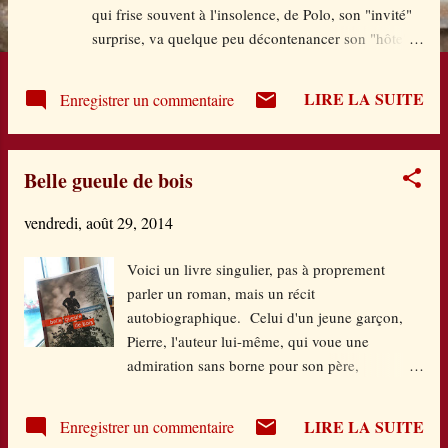
e
qui frise souvent à l'insolence, de Polo, son "invité"
surprise, va quelque peu décontenancer son "hôte".
s
Ils vont finir par parler, vraiment, passée l'agréssivité
bien compréhensible du début. Et à chacun de se
LIRE LA SUITE
Enregistrer un commentaire
dévoiler, avec cette pudeur masculine si
caractéristique. Polo va faire part peu à peu au
sexagénaire de ses difficultés de communication au
Belle gueule de bois
sein de sa famille et en particulier avec son beau-
père, qui fouille dans sa vie d'ado. Puis, de questions
vendredi, août 29, 2014
en questions, le retraité va se surprendre à vider lui
aussi son sac, en se retournant sur sa vie passée,
Voici un livre singulier, pas à proprement
avec ses secrets pas toujours glorieux il faut bien le
parler un roman, mais un récit
dire. Les réactions de ce jeune à ses dires vont le
autobiographique. Celui d'un jeune garçon,
faire réfléchir à ses actes. Et à chacun d'aider l'autre
Pierre, l'auteur lui-même, qui voue une
comme il le peut, avec ses mots, ceux de
admiration sans borne pour son père,
l'expérience...
alcoolique, défoncé, perdu, handicapé du
sentiment. Ils vivent seuls dans la montagne,
LIRE LA SUITE
Enregistrer un commentaire
un chalet perdu, mal entretenu. Les parents se