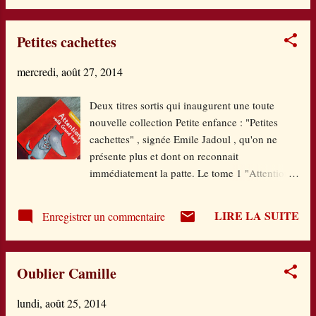
sont séparés et Pierre a fait le choix,
contrairement à ses deux sœurs, de vivre avec
Petites cachettes
son père. On assiste donc à leur quotidien, fait
de rien et de tout. Un père descendu au plus
mercredi, août 27, 2014
bas de l'alcoolisme qu'un fils, trop jeune pour
ça, essaie de maintenir à flots, en sacrifiant sa
Deux titres sortis qui inaugurent une toute
scolarité. Les promesses du père, il n'y croit
nouvelle collection Petite enfance : "Petites
plus. Mais il reste. C'est plus fort que lui. Il ne
cachettes" , signée Emile Jadoul , qu'on ne
cherche même plus à en trouver les raisons.
présente plus et dont on reconnait
C'est une vie de grande liberté mais de grande
immédiatement la patte. Le tome 1 "Attention,
solitude, malgré l'amitié bienfaisante de son
voilà grand loup !" : on joue à se faire
ami de classe, qui ne juge pas. Ou les enfants
peur...Grand loup est lancé dans sa partie de
deviennent les parents de leur propres parents.
LIRE LA SUITE
Enregistrer un commentaire
cache-cache avec son panier. Il y met tout ce
Comme une évidence....
qu'il trouve...Et hop, un lapin par ici, un
cochon par là, une poulette, un mouton...Mais
Oublier Camille
va-t-il les croquer ? Pas si sûr... Le tome 2
"Gros ours, il fait froid !" : il fait très froid, il a
lundi, août 25, 2014
beaucoup neigé et Gros ours s'en retourne chez