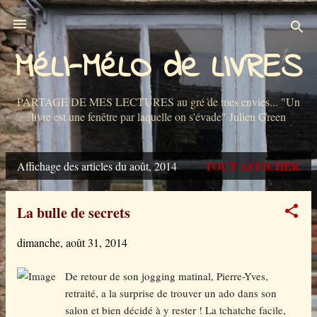
Accéder au contenu principal
MéLI-MéLO de LIVRES
PARTAGE DE MES LECTURES au gré de mes envies... "Un
livre est une fenêtre par laquelle on s'évade" Julien Green
TOUT AFFICHER
Affichage des articles du août, 2014
A
r
La bulle de secrets
t
dimanche, août 31, 2014
i
c
De retour de son jogging matinal, Pierre-Yves,
retraité, a la surprise de trouver un ado dans son
l
salon et bien décidé à y rester ! La tchatche facile,