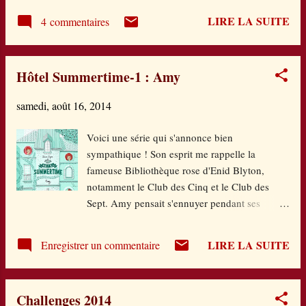
médisances des voisins, férue des super...
du blog A l'Ombre du Grand Arbre , dont nous
LIRE LA SUITE
4 commentaires
faisons toutes deux partie. Etant partie en
vacances, je l'avais juste feuilleté et déjà,
frappée par son extraordinaire richesse
Hôtel Summertime-1 : Amy
photographique. Je m'y suis replongée
depuis...et quel voyage extraordinaire ! C'est un
samedi, août 16, 2014
livre qu'on a envie de regarder encore et
encore, d'ouvrir à n'importe quel page et
Voici une série qui s'annonce bien
s'émerveiller et de repartir plus loin ou plus en
sympathique ! Son esprit me rappelle la
avant et s'arrêter à nouveau... On tourne ces
fameuse Bibliothèque rose d'Enid Blyton,
pages presque religieusement, avec infiniment
notamment le Club des Cinq et le Club des
de respect tant ce qui est donné à voir est
Sept. Amy pensait s'ennuyer pendant ses
splendide. D'ailleurs, c'est ce à quoi invite
vacances...Faut dire que les circonstances ne
l'auteur dans sa pré...
sont pas faciles. Son père vient de se remarier,
LIRE LA SUITE
Enregistrer un commentaire
sa demi-sœur Tanya n'y met guère du sien, son
petit frère est complètement perdu dans cette
famille recomposée. Pour couronner le tout,
Challenges 2014
Lucas, un voisin détestable lui gâche son