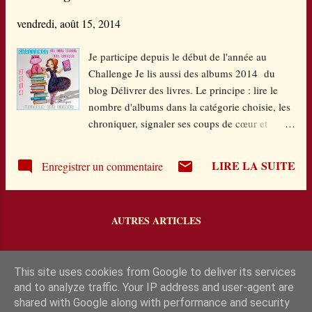
séjour. Heureusement, elle fait la connaissance
vendredi, août 15, 2014
de Callum qui va bien la soutenir. A eux deux,
ils vont pénétrer dans l'ancien hôtel
Je participe depuis le début de l'année au
Summertime, au charme suranné. Personne ne
Challenge Je lis aussi des albums 2014 du
veut en parler mais tout le monde connait son
blog Délivrer des livres. Le principe : lire le
histoire au village, enfin presque ! Ils vont
nombre d'albums dans la catégorie choisie, les
redonner vie à cet endroit et démêler ses
chroniquer, signaler ses coups de cœur et
nombreux mystères au prix d'aventures
envoyer ses liens. Lire aussi ceux des autres,
incroyables. Solidarité est le maître mot de ce
c'est cela le plus intéressant ! Voici un bilan
premier tome. J'en ai goûté chaque page
LIRE LA SUITE
Enregistrer un commentaire
actualisé de ce challenge LA . Une nouveauté
comme un baume au cœur. Ces jeunes sont
cette année : chaque mois, une thématique
surprenant...
d'albums à partager. J'ai beaucoup zappé...
AUTRES ARTICLES
Pour ma part, je me suis fixée comme objectif
d'en lire 60 . A ce jour, j'en suis à 46 . Pas sûr
que je le dépasse...l'atteindre oui. Mon
This site uses cookies from Google to deliver its services
penchant naturel pour les romans me perdra...:)
and to analyze traffic. Your IP address and user-agent are
Comme l'année dernière, je me suis inscrite au
shared with Google along with performance and security
Challenge Rentrée littéraire 2014 1% du