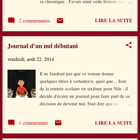
sa chronique . J'avais aimé cette histoire triste
devenu violent. Elle s'étonne à peine de son
et belle à la fois... Le film la sublime ! Mais
changement d'avis : il est prêt à la suivre en
reste aussi fidèle à l'esprit du roman. Le film
mutatio...
LIRE LA SUITE
2 commentaires
rend en effet merveilleusement bien la relation
amoureuse qui nait peu à peu entre Hazel et
Gus. Ils s'y autorisent malgré l'issue qu'ils
Journal d'un nul débutant
savent fatale de leur maladie. Le livre
accentuait trop sur la passion d'Hazel pour son
vendredi, août 22, 2014
bouquin de chevet depuis des années et la
rencontre avec l'auteur complètement
Il ne faudrait pas que ce roman donne
déglingué est là aussi beaucoup plus
quelques idées à certain(e)s, quoi que... Jour
compréhensible. Ils forment un magnifique
de la rentrée scolaire en sixième pour Nils : il
couple, en apparence comme les autres.
décide d'écrire un journal pour faire part de sa
Malgré tout, ils savourent chacun des moments
décision de devenir nul. Faut dire que ce
passés ensemble et ne précipitent rien. Ils se
garçon est un plus que surdoué et il souffre
disent les choses sans fard, "une juste parole"
d'être formaté depuis qu'il est né pour la
et s'épaulent da...
LIRE LA SUITE
1 commentaire
perfection. Du coup, il ne vit pas dans
l'insouciance comme un garçon de son âge.