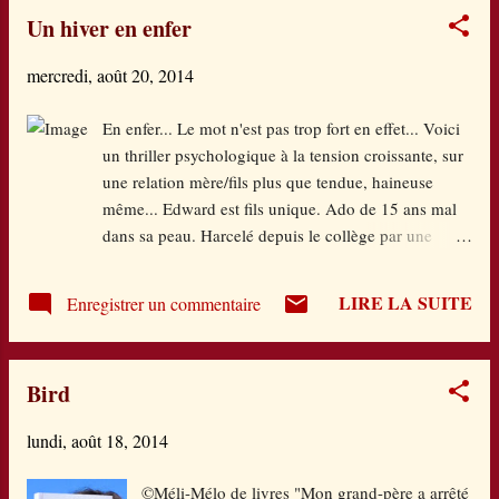
Pas de foot, ni de jeux vidéo, ni de ciné. La
Un hiver en enfer
révolte gronde à la veille de rentrer dans ce
collège prestigieux qu'il appréhende
mercredi, août 20, 2014
finalement. Mais doser sa nullité va s'avérer
bien plus compliqué qu'il n'y parait, surtout
En enfer... Le mot n'est pas trop fort en effet... Voici
quand on tombe amoureux, qu'on se fait un
un thriller psychologique à la tension croissante, sur
ami, celui le plus nul de la classe, et un
une relation mère/fils plus que tendue, haineuse
ennemi, le plus arrogant de cette même classe.
même... Edward est fils unique. Ado de 15 ans mal
S"ajoute un concours de maths orchestré par
dans sa peau. Harcelé depuis le collège par une
un prof maléfique, une psychologue qui la joue
bande de caïds dans son institution religieuse pour
très fine, des parents angoissés,
riches. Son père est un architecte de renommée
une sœur terrorisante et amoureuse elle
LIRE LA SUITE
Enregistrer un commentaire
internationale. Sa mère, internée depuis sa naissance.
aussi,... Les événemen...
Il se réfugie dans le virtuel des jeux vidéos sous le
pseudo de Mangor, où là il devient un autre,
Bird
invincible et meneur. Balloté affectivement parmi les
femmes au service de la maison, il a du mal à trouver
lundi, août 18, 2014
sa place, sauf à côté de ce père qu'il vénère. Le
roman commence par le retour de sa mère. Guérie.
©Méli-Mélo de livres "Mon grand-père a arrêté