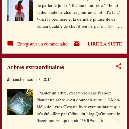
Elle tente une approche. Mais Edward refuse de tout
de parler le jour où il a tué mon frère." "Je lui
son être. Ça l'électrise. Et quand il se fâche à ce sujet
ai demandé de chanter pour moi. Et il l'a fait."
avec son père, Edward sent que rien ne sera plus
Voici la première et la dernière phrase de ce
comme avant. Mais il n'imagine pas à quel point...
roman qualifié de chef d’œuvre par ma fille qui
Le roman bascule dans l'horreu...
l'a lu avant moi et je confirme : ce roman est
une pépite ! Pourtant, sa couverture ne donne
LIRE LA SUITE
Enregistrer un commentaire
pas vraiment envie de l'ouvrir...et c'est bien
dommage. C'est un roman sur un drame
familial terrible comme il en existe. Bird, c'est
Arbres extraordinaires
John, le grand frère de Jewel, mort le jour
même de sa naissance. Il est tombé à cinq ans
dimanche, août 17, 2014
de la falaise, d'où il voulait s'envoler. Bird, le
surnom que Grandpa lui donnait
"Planter un arbre, c'est vivre dans l'espoir.
affectueusement et que le jeune garçon a pris à
Planter un arbre, c'est donner à autrui." ©Méli-
la lettre. De ce grand frère qu'elle n'a pourtant
Mélo de livres C'est un livre extraordinaire qui
jamais connu, Jewel est empreinte à jamais.
m'a été offert par Céline du blog Qu'importe le
Depuis sa naissance, la famille s'est emmurée
flacon pourvu qu'on ait LIVREsse , à
dans une chape de plomb, entourée des
l'occasion de notre super Summer Book Camp