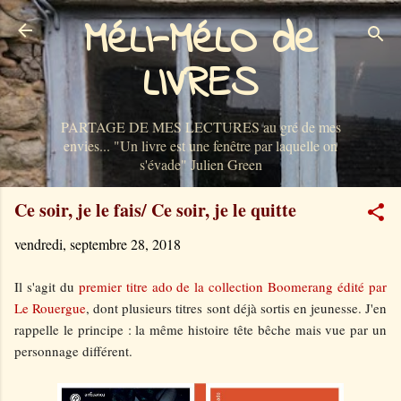
MéLI-MéLO de
Accéder au contenu principal
LIVRES
PARTAGE DE MES LECTURES au gré de mes
envies... "Un livre est une fenêtre par laquelle on
s'évade" Julien Green
Ce soir, je le fais/ Ce soir, je le quitte
vendredi, septembre 28, 2018
Il s'agit du
premier titre ado de la collection Boomerang édité par
Le Rouergue
, dont plusieurs titres sont déjà sortis en jeunesse. J'en
rappelle le principe : la même histoire tête bêche mais vue par un
personnage différent.