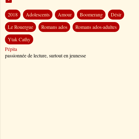
2018
Adolescents
Amour
Boomerang
Désir
Le Rouergue
Romans ados
Romans ados-adultes
Ytak Cathy
Pépita
passionnée de lecture, surtout en jeunesse
C
o
m
m
e
n
t
a
i