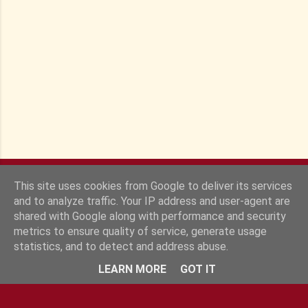
r
e
s
This site uses cookies from Google to deliver its services
and to analyze traffic. Your IP address and user-agent are
shared with Google along with performance and security
metrics to ensure quality of service, generate usage
statistics, and to detect and address abuse.
Fourni par Blogger
LEARN MORE
GOT IT