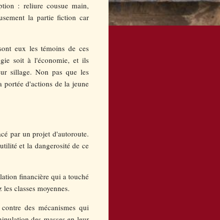
eption : reliure cousue main,
usement la partie fiction car
 sont eux les témoins de ces
gie soit à l'économie, et ils
eur sillage. Non pas que les
a portée d'actions de la jeune
cé par un projet d'autoroute.
utilité et la dangerosité de ce
ulation financière qui a touché
ez les classes moyennes.
r contre des mécanismes qui
nipulation des masses en leur