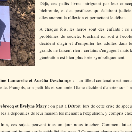
Déjà, ces petits livres intriguent par leur conc
bichromie, et des postfaces qui éclairent judicie
elles ancrent la réflexion et permettent le débat.
A chaque fois, les héros sont des enfants : ce
problèmes de société, touchant ici soit à l'écolo
décident d'agir et d'emporter les adultes dans l
grands ne fassent rien : certains s'engagent mais l
génération est bien plus forte symboliquement.
ine Lamarche et Aurélia Deschamps
: un tilleul centenaire est mena
tte. François, son petit-fils et son amie Diane décident d'alerter sur l'in
Debrocq et Evelyne Mary
: on part à Détroit, lors de cette crise de spéc
et les a dépouillés de leur maison les menant à l'expulsion, y compris ch
loin, ces sujets peuvent tous un jour nous toucher. Comment lutte
urtout qui jouent sur la crédulité des gens ? Comment alerter sur la ma