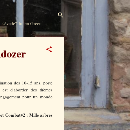
s'évade" Julien Green
ldozer
ination des 10-15 ans, porté
if est d'aborder des thèmes
n engagement pour un monde
et Combat#2 : Mille arbres