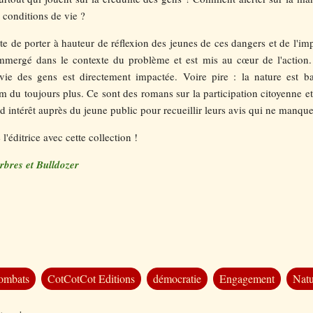
s conditions de vie ?
e de porter à hauteur de réflexion des jeunes de ces dangers et de l'imp
immergé dans le contexte du problème et est mis au cœur de l'action.
vie des gens est directement impactée. Voire pire : la nature est 
 du toujours plus. Ce sont des romans sur la participation citoyenne et
nd intérêt auprès du jeune public pour recueillir leurs avis qui ne manque
l'éditrice avec cette collection !
rbres et Bulldozer
ombats
CotCotCot Editions
démocratie
Engagement
Natu