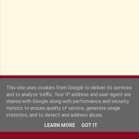
i
r
e
s
This site uses cookies from Google to deliver its services
and to analyze traffic. Your IP address and user-agent are
shared with Google along with performance and security
metrics to ensure quality of service, generate usage
statistics, and to detect and address abuse.
Fourni par Blogger
LEARN MORE
GOT IT