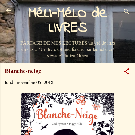
MéLI-MéLO de
Accéder au contenu principal
LIVRES
PARTAGE DE MES LECTURES au gré de mes
envies... "Un livre est une fenêtre par laquelle on
s'évade" Julien Green
Blanche-neige
lundi, novembre 05, 2018