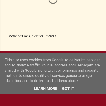
Votre p'tit avis, c'est ici...merci !
E
n
r
e
This site uses cookies from Google to deliver its services
g
and to analyze traffic. Your IP address and user-agent are
i
shared with Google along with performance and security
s
metrics to ensure quality of service, generate usage
t
statistics, and to detect and address abuse.
r
Fourni par Blogger
LEARN MORE
GOT IT
e
r
u