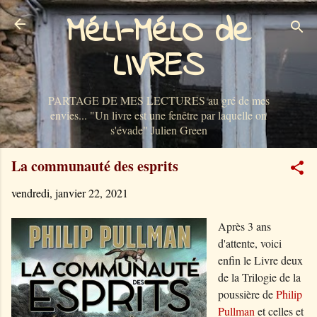
MéLI-MéLO de
Accéder au contenu principal
LIVRES
PARTAGE DE MES LECTURES au gré de mes
envies... "Un livre est une fenêtre par laquelle on
s'évade" Julien Green
La communauté des esprits
vendredi, janvier 22, 2021
Après 3 ans
d'attente, voici
enfin le Livre deux
de la Trilogie de la
poussière de
Philip
Pullman
et celles et