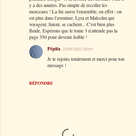
n
y a des années. Pas simple de recoller les
t
morceaux ! La fin sauve l'ensemble, en effet ; on
est plus dans l'aventure, Lyra et Malcolm qui
a
voyagent, fuient, se cachent... C'est bien plus
i
fluide. Espérons que le tome 3 n'attende pas la
r
page 350 pour devenir lisible !
e
Pépita
22/01/2021 20:03
s
Je te rejoins totalement et merci pour ton
message !
RÉPONDRE