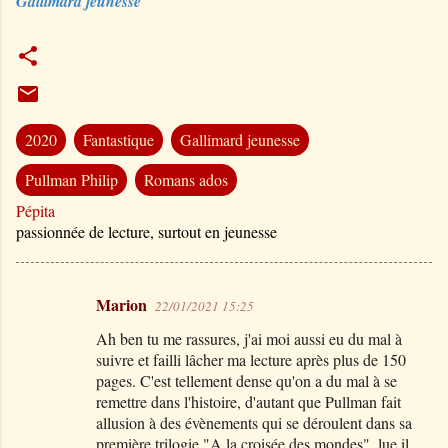
Gallimard jeunesse
2020
Fantastique
Gallimard jeunesse
Pullman Philip
Romans ados
Pépita
passionnée de lecture, surtout en jeunesse
Marion
22/01/2021 15:25
C
Ah ben tu me rassures, j'ai moi aussi eu du mal à
o
suivre et failli lâcher ma lecture après plus de 150
m
pages. C'est tellement dense qu'on a du mal à se
m
remettre dans l'histoire, d'autant que Pullman fait
allusion à des évènements qui se déroulent dans sa
e
première trilogie "A la croisée des mondes", lue il