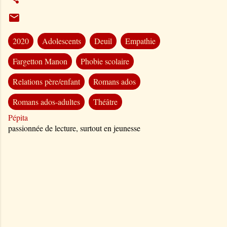
2020
Adolescents
Deuil
Empathie
Fargetton Manon
Phobie scolaire
Relations père/enfant
Romans ados
Romans ados-adultes
Théâtre
Pépita
passionnée de lecture, surtout en jeunesse
C
o
m
m
e
n