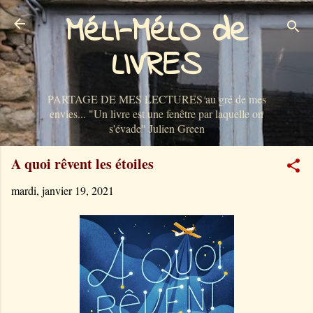
MéLI-MéLO de
Accéder au contenu principal
LIVRES
PARTAGE DE MES LECTURES au gré de mes
envies... "Un livre est une fenêtre par laquelle on
s'évade" Julien Green
A quoi rêvent les étoiles
mardi, janvier 19, 2021