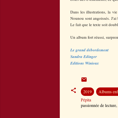
Dans les illustrations, la vi
Nounou sont angoissés. J'ai 
Le fait que le texte soit dou
Un album fort réussi, surpren
Le grand débordement
Sandra Edinger
Editions Winioux
2019
Albums enf
Pépita
passionnée de lecture,
C