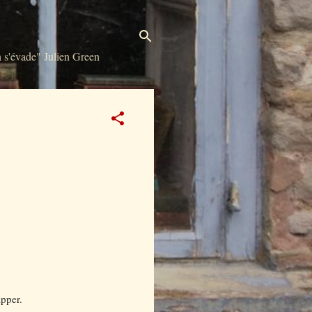
s'évade" Julien Green
apper.