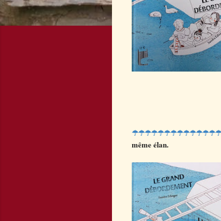
☂☂☂☂☂☂☂☂☂☂☂☂☂
même élan.