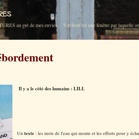
Accéder au contenu principal
VRES
u gré de mes envies... "Un livre est une fenêtre par laquelle on 
ébordement
Il y a le côté des humains : LILI.
texte
Un
: les mots de l'eau qui monte et les efforts pour y éch