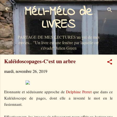
MéLI-MéLO de
Accéder au contenu principal
LIVRES
PARTAGE DE MES LECTURES au gré de mes
envies... "Un livre est une fenêtre par laquelle on
s'évade" Julien Green
Kaléidoscopages-C'est un arbre
mardi, novembre 26, 2019
Etonnante et séduisante approche de
Delphine Perret
que dans ce
Kaléidoscope de pages, dont elle a inventé le mot en le
fusionnant.
Effectivement, les images s'y télescopent pour offrir au lecteur une