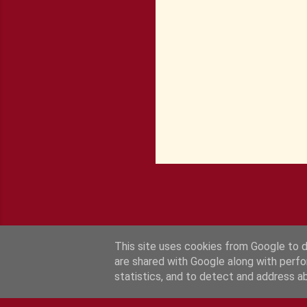
r
e
s
This site uses cookies from Google to de
are shared with Google along with perfo
statistics, and to detect and address a