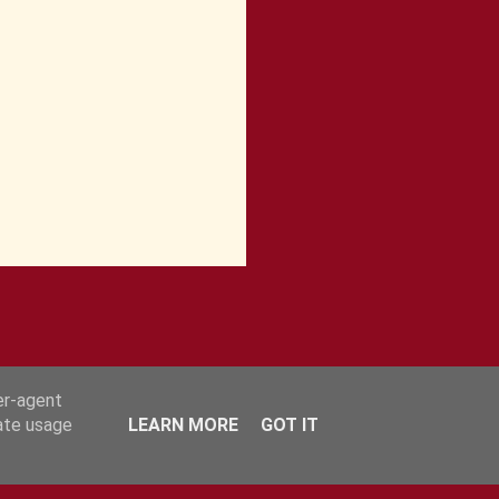
er-agent
rate usage
LEARN MORE
GOT IT