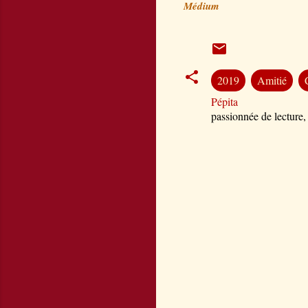
Médium
2019
Amitié
Pépita
passionnée de lecture,
C
o
m
m
e
n
t
a
i