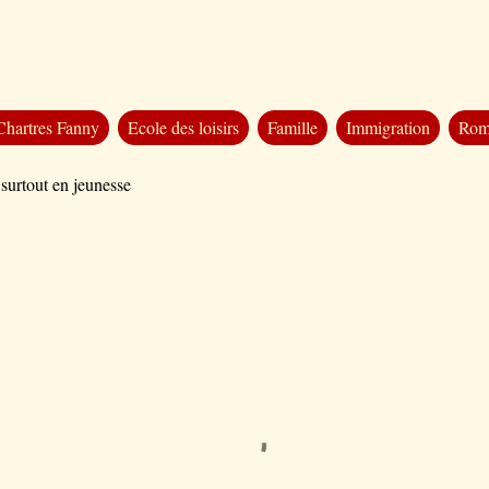
Chartres Fanny
Ecole des loisirs
Famille
Immigration
Rom
 surtout en jeunesse