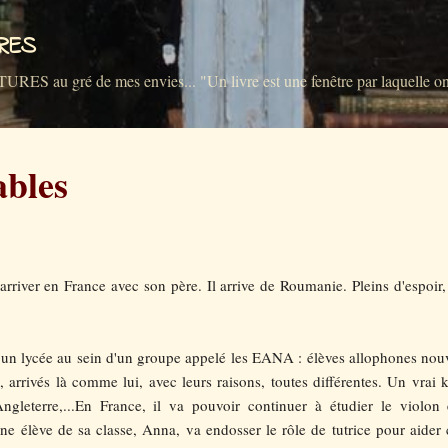
Accéder au contenu principal
VRES
u gré de mes envies... "Un livre est une fenêtre par laquelle on 
ables
rriver en France avec son père. Il arrive de Roumanie. Pleins d'espoir, 
n lycée au sein d'un groupe appelé les EANA : élèves allophones nouvel
, arrivés là comme lui, avec leurs raisons, toutes différentes. Un vrai 
ngleterre,...En France, il va pouvoir continuer à étudier le violon
ne élève de sa classe, Anna, va endosser le rôle de tutrice pour aider 