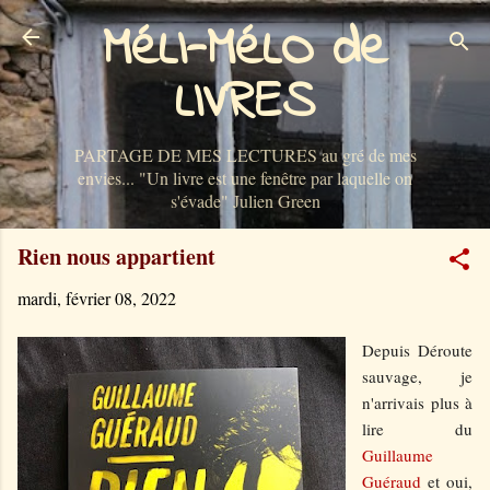
MéLI-MéLO de
Accéder au contenu principal
LIVRES
PARTAGE DE MES LECTURES au gré de mes
envies... "Un livre est une fenêtre par laquelle on
s'évade" Julien Green
Rien nous appartient
mardi, février 08, 2022
Depuis Déroute
sauvage, je
n'arrivais plus à
lire du
Guillaume
Guéraud
et oui,