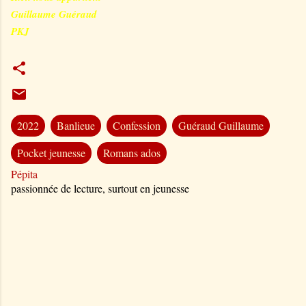
Guillaume Guéraud
PKJ
2022
Banlieue
Confession
Guéraud Guillaume
Pocket jeunesse
Romans ados
Pépita
passionnée de lecture, surtout en jeunesse
C
o
m
m
e