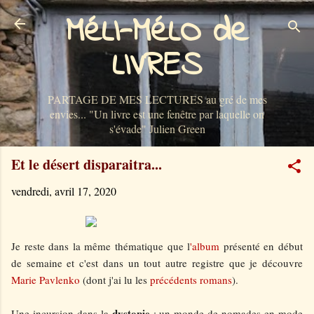
MéLI-MéLO de
Accéder au contenu principal
LIVRES
PARTAGE DE MES LECTURES au gré de mes
envies... "Un livre est une fenêtre par laquelle on
s'évade" Julien Green
Et le désert disparaitra...
vendredi, avril 17, 2020
Je reste dans la même thématique que l
'album
présenté en début
de semaine et c'est dans un tout autre registre que je découvre
Marie Pavlenko
(dont j'ai lu les
précédents romans
).
dystopie
Une incursion dans la
: un monde de nomades en mode