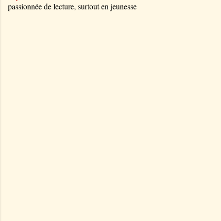
passionnée de lecture, surtout en jeunesse
C
o
m
m
e
n
t
a
i
r
e
s