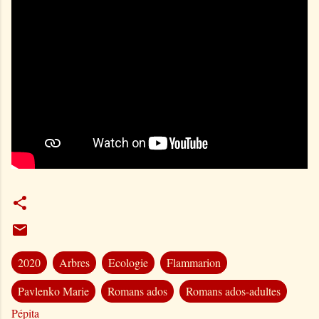
2020
Arbres
Ecologie
Flammarion
Pavlenko Marie
Romans ados
Romans ados-adultes
Pépita