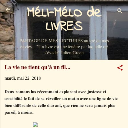
MéLI-MéLO de
Accéder au contenu principal
LIVRES
PARTAGE DE MES LECTURES au gré de mes
envies... "Un livre est une fenêtre par laquelle on
s'évade" Julien Green
La vie ne tient qu'à un fil...
mardi, mai 22, 2018
Deux romans lus récemment explorent avec justesse et
sensibilité le fait de se réveiller un matin avec une ligne de vie
bien différente de celle d'avant, que rien ne sera jamais plus
pareil, à moins..