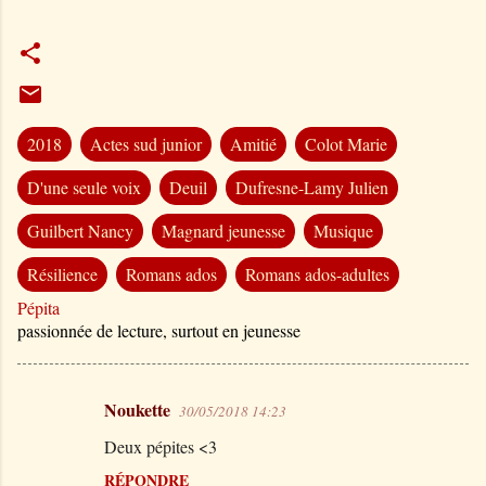
2018
Actes sud junior
Amitié
Colot Marie
D'une seule voix
Deuil
Dufresne-Lamy Julien
Guilbert Nancy
Magnard jeunesse
Musique
Résilience
Romans ados
Romans ados-adultes
Pépita
passionnée de lecture, surtout en jeunesse
Noukette
30/05/2018 14:23
C
Deux pépites <3
o
m
RÉPONDRE