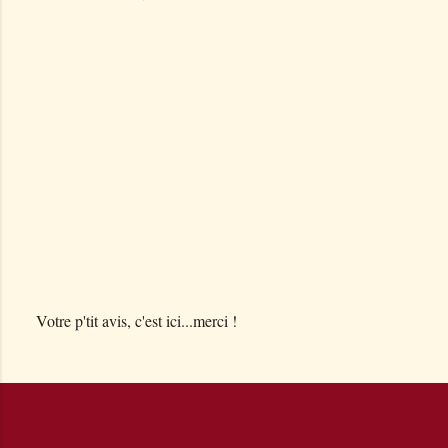
m
e
n
t
a
i
r
e
s
Votre p'tit avis, c'est ici...merci !
E
n
r
e
g