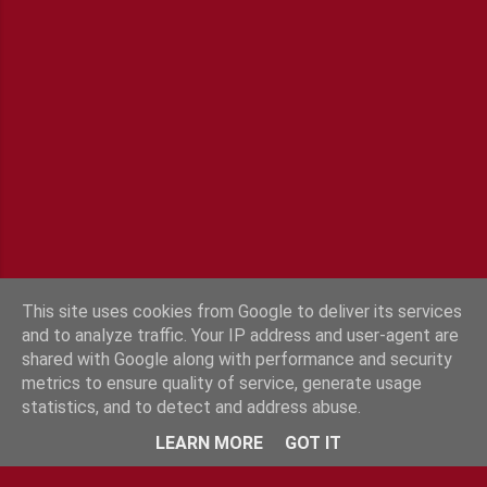
i
s
t
r
e
r
u
n
c
o
m
m
e
This site uses cookies from Google to deliver its services
n
and to analyze traffic. Your IP address and user-agent are
t
shared with Google along with performance and security
a
metrics to ensure quality of service, generate usage
statistics, and to detect and address abuse.
i
Fourni par Blogger
r
LEARN MORE
GOT IT
e