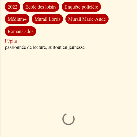
2022
Ecole des loisirs
Enquête policière
Médium+
Murail Lorris
Murail Marie-Aude
Romans ados
Pépita
passionnée de lecture, surtout en jeunesse
C
o
m
m
e
n
t
a
i
r