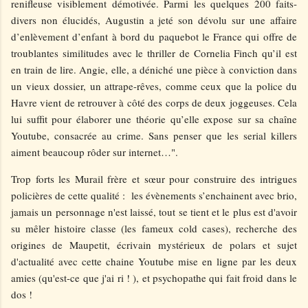
renifleuse visiblement démotivée. Parmi les quelques 200 faits-
divers non élucidés, Augustin a jeté son dévolu sur une affaire
d’enlèvement d’enfant à bord du paquebot le France qui offre de
troublantes similitudes avec le thriller de Cornelia Finch qu’il est
en train de lire. Angie, elle, a déniché une pièce à conviction dans
un vieux dossier, un attrape-rêves, comme ceux que la police du
Havre vient de retrouver à côté des corps de deux joggeuses. Cela
lui suffit pour élaborer une théorie qu’elle expose sur sa chaîne
Youtube, consacrée au crime. Sans penser que les serial killers
aiment beaucoup rôder sur internet…".
Trop forts les Murail frère et sœur pour construire des intrigues
policières de cette qualité : les évènements s’enchainent avec brio,
jamais un personnage n'est laissé, tout se tient et le plus est d'avoir
su mêler histoire classe (les fameux cold cases), recherche des
origines de Maupetit, écrivain mystérieux de polars et sujet
d'actualité avec cette chaine Youtube mise en ligne par les deux
amies (qu'est-ce que j'ai ri ! ), et psychopathe qui fait froid dans le
dos !