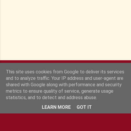
e
s
This site uses cookies from Google to deliver its services
and to analyze traffic. Your IP address and user-agent are
shared with Google along with performance and security
metrics to ensure quality of service, generate usage
statistics, and to detect and address abuse.
Fourni par Blogger
LEARN MORE
GOT IT