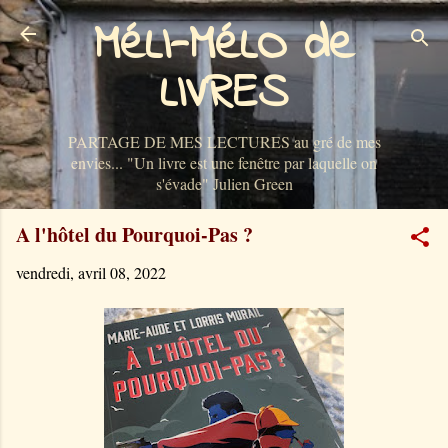
MéLI-MéLO de
Accéder au contenu principal
LIVRES
PARTAGE DE MES LECTURES au gré de mes
envies... "Un livre est une fenêtre par laquelle on
s'évade" Julien Green
A l'hôtel du Pourquoi-Pas ?
vendredi, avril 08, 2022