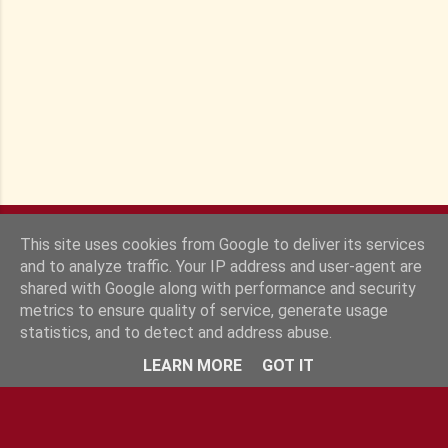
e
s
This site uses cookies from Google to deliver its services
and to analyze traffic. Your IP address and user-agent are
shared with Google along with performance and security
metrics to ensure quality of service, generate usage
statistics, and to detect and address abuse.
Fourni par Blogger
LEARN MORE
GOT IT