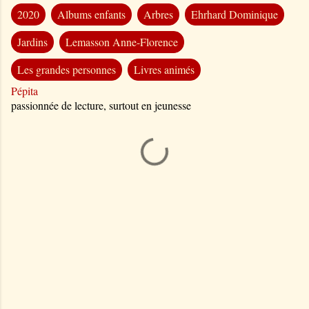
2020
Albums enfants
Arbres
Ehrhard Dominique
Jardins
Lemasson Anne-Florence
Les grandes personnes
Livres animés
Pépita
passionnée de lecture, surtout en jeunesse
C
o
m
m
e
n
t
a
i
r