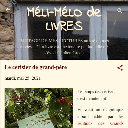
MéLI-MéLO de
Accéder au contenu principal
LIVRES
PARTAGE DE MES LECTURES au gré de mes
envies... "Un livre est une fenêtre par laquelle on
s'évade" Julien Green
Le cerisier de grand-père
mardi, mai 25, 2021
Le temps des cerises,
c'est maintenant !
Et voici un magnifique
album édité par les
Editions des Grands