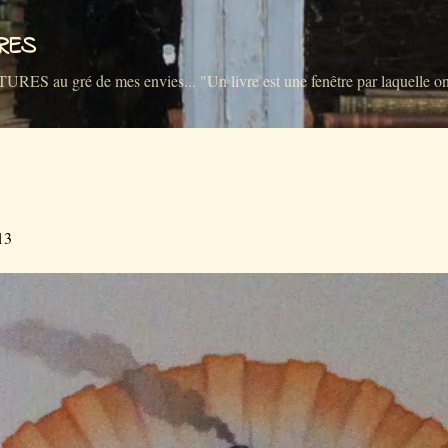
Accéder au contenu principal
VRES
u gré de mes envies... "Un livre est une fenêtre par laquelle on 
13