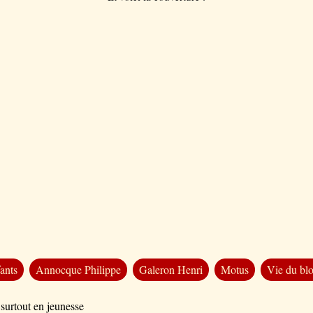
ants
Annocque Philippe
Galeron Henri
Motus
Vie du bl
 surtout en jeunesse