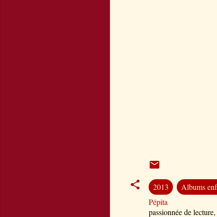
2013
Albums enf
Pépita
passionnée de lecture,