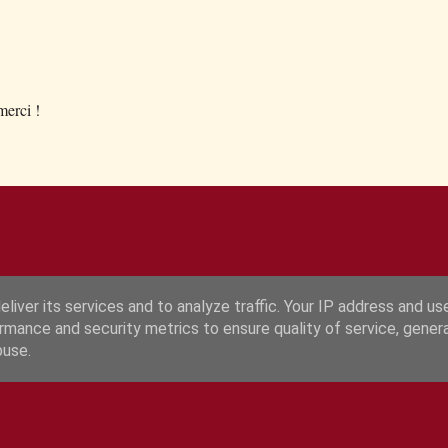
.merci !
liver its services and to analyze traffic. Your IP address and us
rmance and security metrics to ensure quality of service, gene
Fourni par Blogger
buse.