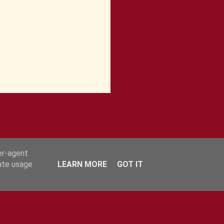
er-agent
rate usage
LEARN MORE
GOT IT