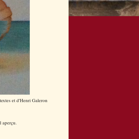
extes et d'Henri Galeron
l aperçu.