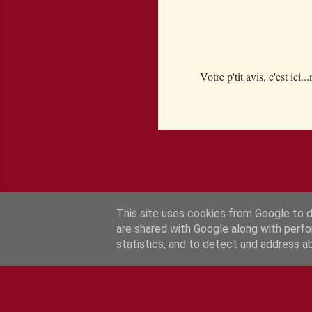
Votre p'tit avis, c'est ici..
E
n
r
e
g
i
s
t
This site uses cookies from Google to de
r
are shared with Google along with perfo
e
statistics, and to detect and address a
r
u
n
c