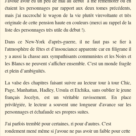
J'avoue avoir eu un peu de mal au début à me remémorer où en
étaient les personnages par rapport aux deux tomes précédents,
mais j'ai raccroché le wagon de la vie plutôt virevoltante et très
originale de cette pension haute en couleurs (merci au rappel de la
liste des personnages très utile du début !).
Dans ce New-York d'après-guerre, il ne faut pas se fier à
l'atmosphère de fêtes et d’insouciance apparente car en filigrane il
y a aussi la chasse aux sympathisants communistes et les Noirs et
les Blancs ne peuvent s’afficher ensemble. C'est un monde fragile
et plein d’ambiguïtés.
La valse des chapitres faisant suivre au lecteur tour à tour Chic,
Page, Manhattan, Hadley, Ursula et Etchika, sans oublier le jeune
français Jocelyn, est un véritable ravissement. En place
privilégiée, le lecteur a souvent une longueur d'avance sur les
personnages et échafaude ses propres suites.
J'ai parfois tremblé pour certaines, ri pour d'autres. C'est
rondement mené même si j'avoue ne pas avoir un faible pour cette