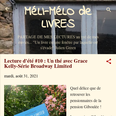
MéLI-MéLO de
Accéder au contenu principal
LIVRES
PARTAGE DE MES LECTURES au gré de mes
envies... "Un livre est une fenêtre par laquelle on
s'évade" Julien Green
Lecture d'été #10 : Un thé avec Grace
Kelly-Série Broadway Limited
mardi, août 31, 2021
Quel délice que de
retrouver
les
pensionnaires de la
pension Giboulée !