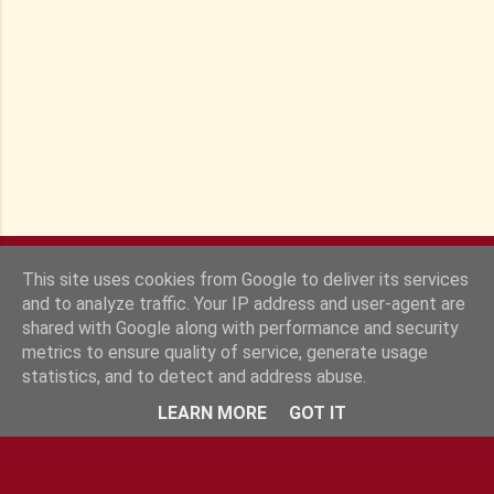
r
e
s
This site uses cookies from Google to deliver its services
and to analyze traffic. Your IP address and user-agent are
shared with Google along with performance and security
metrics to ensure quality of service, generate usage
statistics, and to detect and address abuse.
Fourni par Blogger
LEARN MORE
GOT IT