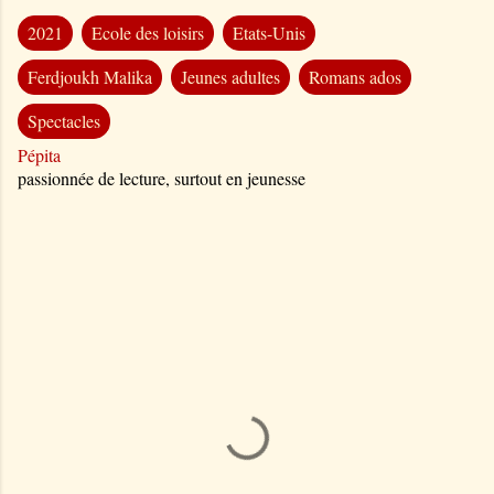
2021
Ecole des loisirs
Etats-Unis
Ferdjoukh Malika
Jeunes adultes
Romans ados
Spectacles
Pépita
passionnée de lecture, surtout en jeunesse
C
o
m
m
e
n
t
a
i