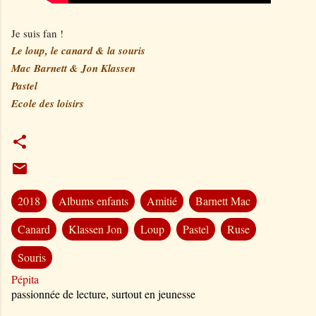
Je suis fan !
Le loup, le canard & la souris
Mac Barnett & Jon Klassen
Pastel
Ecole des loisirs
2018
Albums enfants
Amitié
Barnett Mac
Canard
Klassen Jon
Loup
Pastel
Ruse
Souris
Pépita
passionnée de lecture, surtout en jeunesse