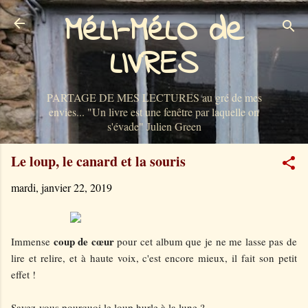
MéLI-MéLO de
Accéder au contenu principal
LIVRES
PARTAGE DE MES LECTURES au gré de mes
envies... "Un livre est une fenêtre par laquelle on
s'évade" Julien Green
Le loup, le canard et la souris
mardi, janvier 22, 2019
coup de cœur
Immense
pour cet album que je ne me lasse pas de
lire et relire, et à haute voix, c'est encore mieux, il fait son petit
effet !
Savez-vous pourquoi le loup hurle à la lune ?