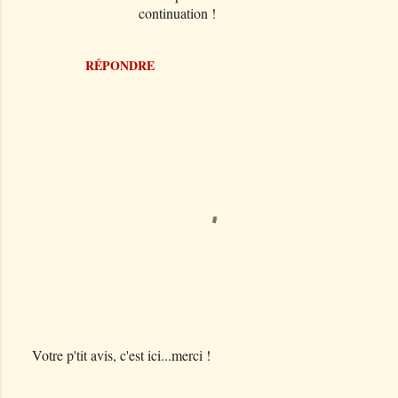
s
continuation !
RÉPONDRE
Votre p'tit avis, c'est ici...merci !
E
n