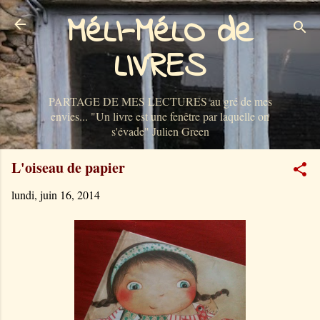
MéLI-MéLO de
Accéder au contenu principal
LIVRES
PARTAGE DE MES LECTURES au gré de mes
envies... "Un livre est une fenêtre par laquelle on
s'évade" Julien Green
L'oiseau de papier
lundi, juin 16, 2014