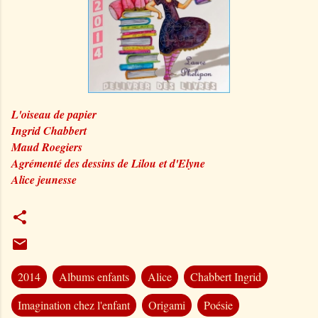
L'oiseau de papier
Ingrid Chabbert
Maud Roegiers
Agrémenté des dessins de Lilou et d'Elyne
Alice jeunesse
2014
Albums enfants
Alice
Chabbert Ingrid
Imagination chez l'enfant
Origami
Poésie