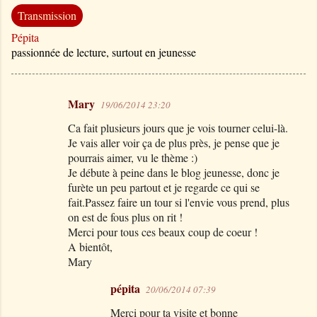
Transmission
Pépita
passionnée de lecture, surtout en jeunesse
Mary
19/06/2014 23:20
C
Ca fait plusieurs jours que je vois tourner celui-là.
o
Je vais aller voir ça de plus près, je pense que je
m
pourrais aimer, vu le thème :)
m
Je débute à peine dans le blog jeunesse, donc je
furète un peu partout et je regarde ce qui se
e
fait.Passez faire un tour si l'envie vous prend, plus
n
on est de fous plus on rit !
t
Merci pour tous ces beaux coup de coeur !
A bientôt,
a
Mary
i
r
pépita
20/06/2014 07:39
e
Merci pour ta visite et bonne