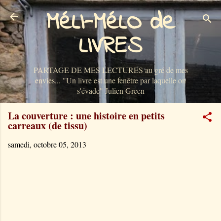
MéLI-MéLO de
Accéder au contenu principal
LIVRES
PARTAGE DE MES LECTURES au gré de mes
envies... "Un livre est une fenêtre par laquelle on
s'évade" Julien Green
La couverture : une histoire en petits
carreaux (de tissu)
samedi, octobre 05, 2013