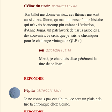
Céline du tiroir
05/10/2013 09:04
C
Ton billet me donne envie... ces thèmes me sont
o
aussi chers. Sinon, ça me fait penser à une histoire
m
qui m'avais beaucoup plu enfant : L'edredon,
m
d'Anne Jonas, un patchwork de tissus associés à
des souvenirs. Je crois que je vais le chroniquer
e
pour le challenge vintage de QLF :-)
n
t
ion
23/01/2014 18:18
a
Merci, je cherchais désespérément le
i
titre de ce livre !
r
e
RÉPONDRE
s
Pépita
05/10/2013 12:16
Je ne connais pas cet album : ce sera un plaisir de
lire ta chronique chez Céline.
RÉPONDRE