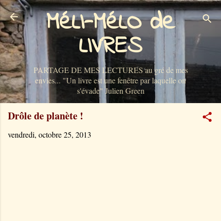
MéLI-MéLO de
Accéder au contenu principal
LIVRES
PARTAGE DE MES LECTURES au gré de mes
envies... "Un livre est une fenêtre par laquelle on
s'évade" Julien Green
Drôle de planète !
vendredi, octobre 25, 2013