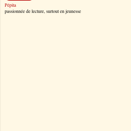
Pépita
passionnée de lecture, surtout en jeunesse
C
o
m
m
e
n
t
a
i
r
e
s