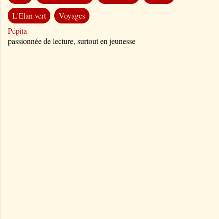
L'Elan vert
Voyages
Pépita
passionnée de lecture, surtout en jeunesse
C
o
m
m
e
n
t
a
i
r
e
s