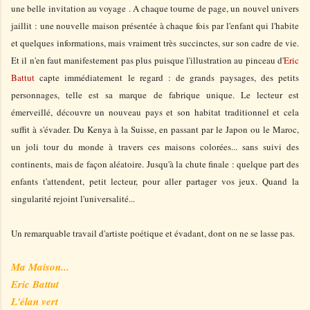
une belle invitation au voyage . A chaque tourne de page, un nouvel univers
jaillit : une nouvelle maison présentée à chaque fois par l'enfant qui l'habite
et quelques informations, mais vraiment très succinctes, sur son cadre de vie.
Et il n'en faut manifestement pas plus puisque l'illustration au pinceau d'
Eric
Battut
capte immédiatement le regard : de
grands paysages, des petits
personnages, telle est sa marque de fabrique unique
.
L
e lecteur est
émerveillé, découvre un nouveau pays et son habitat traditionnel et cela
suffit à s'évader. Du Kenya à la Suisse, en passant par le Japon ou le Maroc,
un joli tour du monde à travers ces maisons colorées... sans suivi des
continents, mais de façon aléatoire. Jusqu'à la chute finale : quelque part des
enfants t'attendent, petit lecteur, pour aller partager vos jeux. Quand la
singularité rejoint l'universalité...
Un remarquable travail d'artiste poétique et évadant, dont on ne se lasse pas.
Ma Maison...
Eric Battut
L'élan vert