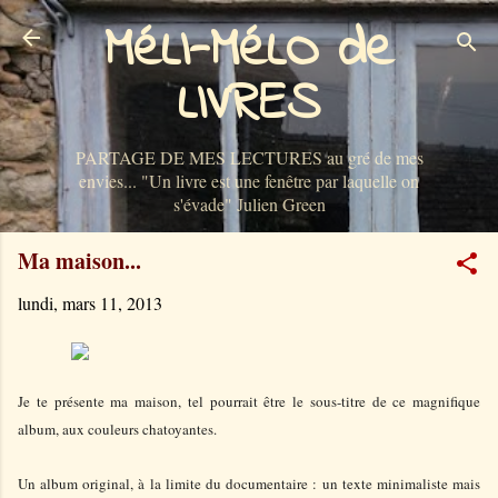
MéLI-MéLO de
Accéder au contenu principal
LIVRES
PARTAGE DE MES LECTURES au gré de mes
envies... "Un livre est une fenêtre par laquelle on
s'évade" Julien Green
Ma maison...
lundi, mars 11, 2013
Je te présente ma maison, tel pourrait être le sous-titre de ce magnifique
album, aux couleurs chatoyantes.
Un album original, à la limite du documentaire : un texte minimaliste mais