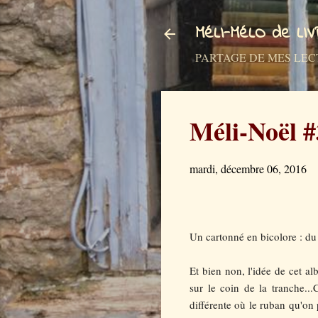
MéLI-MéLO de LI
PARTAGE DE MES LECTURES a
Méli-Noël #
mardi, décembre 06, 2016
Un cartonné en bicolore : du b
Et bien non, l'idée de cet a
sur le coin de la tranche...
différente où le ruban qu'on p