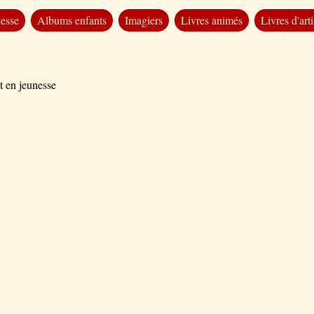
nesse
Albums enfants
Imagiers
Livres animés
Livres d'arti
t en jeunesse