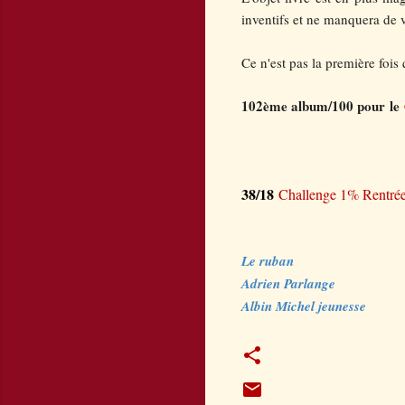
inventifs et ne manquera de v
Ce n'est pas la première fois 
102ème album/100 pour
le
38/18
Challenge 1% Rentrée l
Le ruban
Adrien Parlange
Albin Michel jeunesse