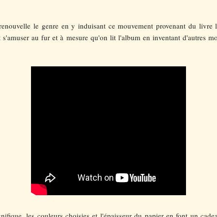
 renouvelle le genre en y induisant ce mouvement provenant du livre l
ut s'amuser au fur et à mesure qu'on lit l'album en inventant d'autres
nifique, les couleurs choisies et l'épaisseur du papier en font un cade