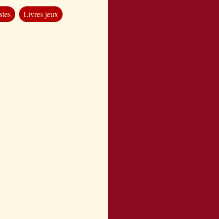
stes
Livres jeux