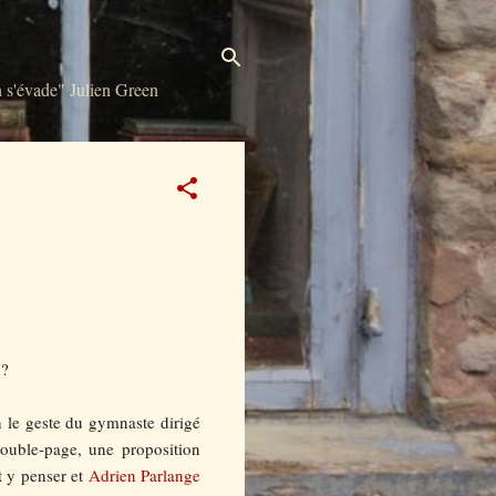
s'évade" Julien Green
 ?
n le geste du gymnaste dirigé
 double-page, une proposition
it y penser et
Adrien Parlange