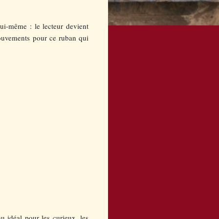
ui-même : le lecteur devient
 mouvements pour ce ruban qui
au idéal pour les curieux, les