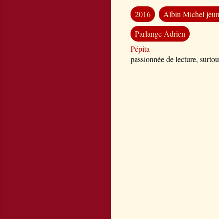
2016
Albin Michel jeu
Parlange Adrien
Pépita
passionnée de lecture, surtou
C
o
m
m
e
n
t
a
i
r
e