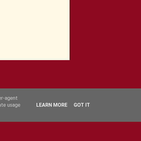
er-agent
rate usage
LEARN MORE
GOT IT