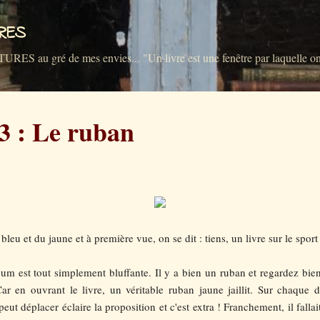
Accéder au contenu principal
VRES
u gré de mes envies... "Un livre est une fenêtre par laquelle on 
3 : Le ruban
leu et du jaune et à première vue, on se dit : tiens, un livre sur le sport
lbum est tout simplement bluffante. Il y a bien un ruban et regardez bie
Car en ouvrant le livre, un véritable ruban jaune jaillit. Sur chaque
eut déplacer éclaire la proposition et c'est extra ! Franchement, il falla