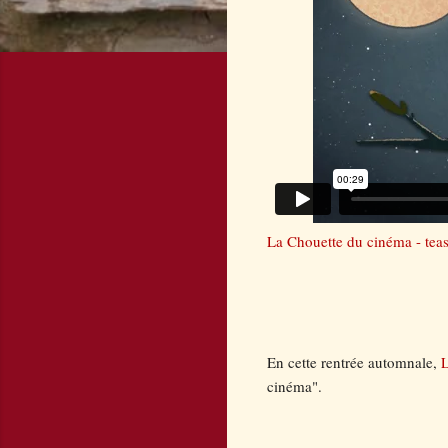
La Chouette du cinéma - tea
En cette rentrée automnale,
L
cinéma".