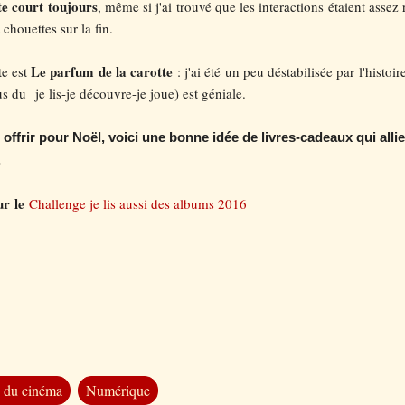
te court toujours
, même si j'ai trouvé que les interactions étaient assez 
chouettes sur la fin.
Le parfum de la carotte
te est
: j'ai été un peu déstabilisée par l'histo
lus du
je lis-je découvre-je joue) est géniale.
offrir pour Noël, voici une bonne idée de livres-cadeaux qui alli
.
our
le
Challenge je lis aussi des albums 2016
e du cinéma
Numérique