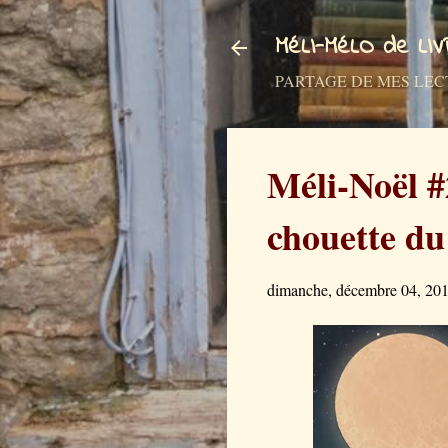
MéLI-MéLO de LI
PARTAGE DE MES LECTURES a
Méli-Noël #
chouette d
dimanche, décembre 04, 20