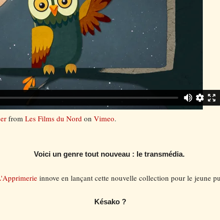
ser
from
Les Films du Nord
on
Vimeo
.
Voici un genre tout nouveau : le transmédia.
'Apprimerie
innove en lançant cette nouvelle collection pour le jeune p
Késako ?