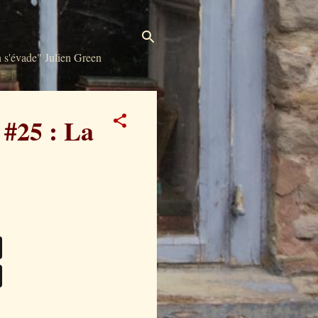
s'évade" Julien Green
 #25 : La