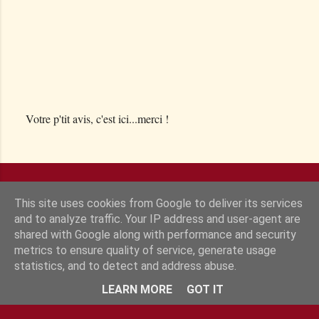
Votre p'tit avis, c'est ici...merci !
E
n
r
e
g
This site uses cookies from Google to deliver its services
i
and to analyze traffic. Your IP address and user-agent are
s
shared with Google along with performance and security
t
metrics to ensure quality of service, generate usage
r
statistics, and to detect and address abuse.
Fourni par Blogger
e
LEARN MORE
GOT IT
r
u