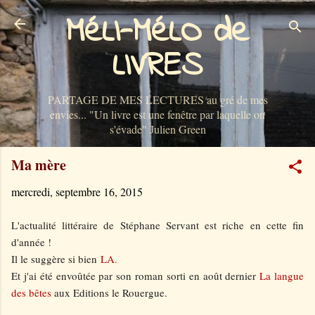
MéLI-MéLO de
Accéder au contenu principal
LIVRES
PARTAGE DE MES LECTURES au gré de mes
envies... "Un livre est une fenêtre par laquelle on
s'évade" Julien Green
Ma mère
mercredi, septembre 16, 2015
L'actualité littéraire de Stéphane Servant est riche en cette fin
d'année !
Il le suggère si bien
LA.
Et j'ai été envoûtée par son roman sorti en août dernier
La langue
des bêtes
aux Editions le Rouergue.