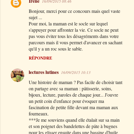
Irène
16/09/2015 08:46
n
Bonjour, merci pour ce concours mais quel vaste
t
sujet ...
a
Pour moi, la maman est le socle sur lequel
s'appuyer pour affronter la vie. Ce socle ne peut
i
pas vous éviter tous les désagréments dans votre
r
parcours mais il vous permet d'avancer en sachant
e
qu'il y a un roc sous le sable.
s
RÉPONDRE
lectures lutines
16/09/2015 10:13
Une histoire de maman ? Pas facile de choisir tant
on partage avec sa maman : pâtisserie, soins,
bijoux, lecture, paroles de chaque jour... J'ouvre
un petit coin d'enfance pour évoquer ma
fascination de petite fille devant ma maman aux
fourneaux.
***Je me souviens quand elle étalait sur sa main
et son poignet des bandelettes de pâte à bugnes
pour les glisser ensuite dans une bassine d'huile