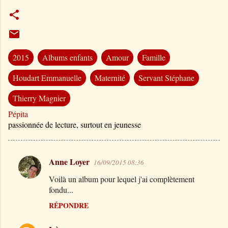
2015
Albums enfants
Amour
Famille
Houdart Emmanuelle
Maternité
Servant Stéphane
Thierry Magnier
Pépita
passionnée de lecture, surtout en jeunesse
Anne Loyer
16/09/2015 08:36
C
Voilà un album pour lequel j'ai complètement
o
fondu...
m
RÉPONDRE
m
e