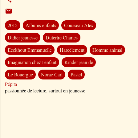
2015
Albums enfants
Cousseau Alex
Didier jeunesse
Dutertre Charles
Eeckhout Emmanuelle
Harcélement
Homme animal
Imagination chez l'enfant
Kinder jean de
Le Rouergue
Norac Carl
Pastel
Pépita
passionnée de lecture, surtout en jeunesse
C
o
m
m
e