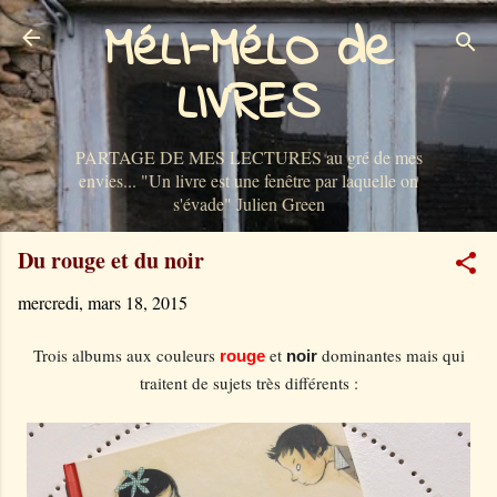
MéLI-MéLO de
Accéder au contenu principal
LIVRES
PARTAGE DE MES LECTURES au gré de mes
envies... "Un livre est une fenêtre par laquelle on
s'évade" Julien Green
Du rouge et du noir
mercredi, mars 18, 2015
Trois albums aux couleurs
et
dominantes mais qui
rouge
noir
traitent de sujets très différents :