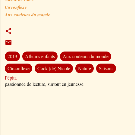
Circonflexe
Aux couleurs du monde
2013
Albums enfants
Aux couleurs du monde
Circonflexe
Cock (de) Nicole
Nature
Saisons
Pépita
passionnée de lecture, surtout en jeunesse
C
o
m
m
e