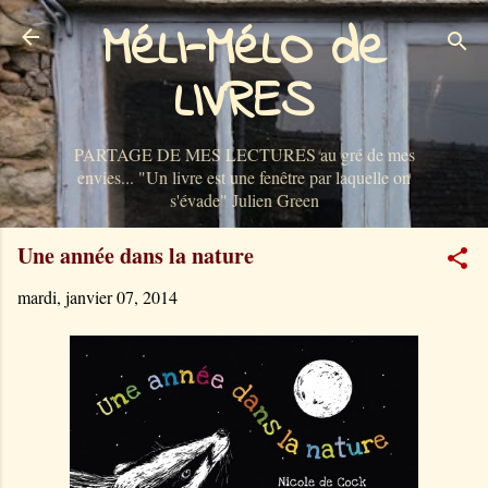
MéLI-MéLO de
Accéder au contenu principal
LIVRES
PARTAGE DE MES LECTURES au gré de mes
envies... "Un livre est une fenêtre par laquelle on
s'évade" Julien Green
Une année dans la nature
mardi, janvier 07, 2014