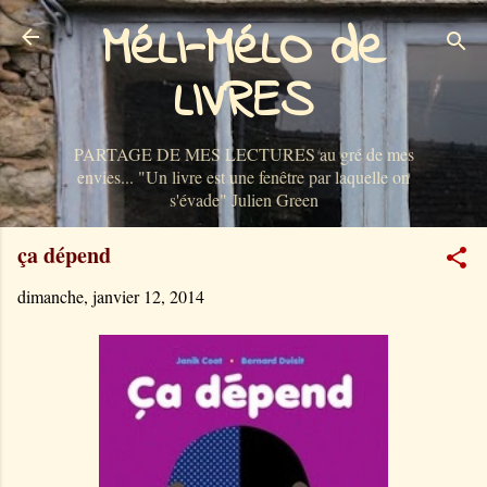
MéLI-MéLO de
Accéder au contenu principal
LIVRES
PARTAGE DE MES LECTURES au gré de mes
envies... "Un livre est une fenêtre par laquelle on
s'évade" Julien Green
ça dépend
dimanche, janvier 12, 2014