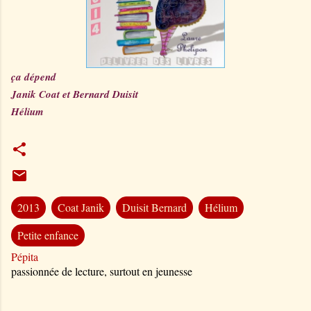
ça dépend
Janik Coat et Bernard Duisit
Hélium
2013
Coat Janik
Duisit Bernard
Hélium
Petite enfance
Pépita
passionnée de lecture, surtout en jeunesse
C