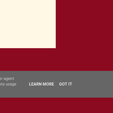
er-agent
rate usage
LEARN MORE
GOT IT