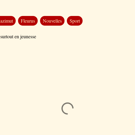
'azimut
Fleurus
Nouvelles
Sport
 surtout en jeunesse