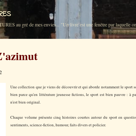
Accéder au contenu principal
VRES
u gré de mes envies... "Un livre est une fenêtre par laquelle on 
Z'azimut
2
Une collection que je viens de découvrir et qui aborde notamment le sport s
bien parce qu'en littérature jeunesse fictions, le sport est bien pauvre : à pa
n'est bien original.
Chaque volume présente cinq histoires courtes autour du sport en question
sentiments, science-fiction, humour, faits divers et policier.