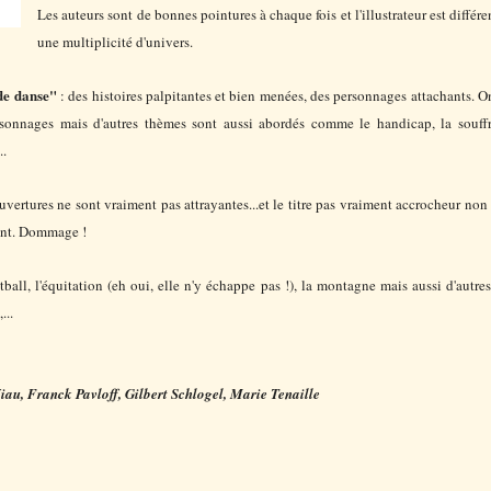
Les auteurs sont de bonnes pointures à chaque fois et l'illustrateur est différe
une multiplicité d'univers.
 de danse"
: des histoires palpitantes et bien menées, des personnages attachants. O
rsonnages mais d'autres thèmes sont aussi abordés comme le handicap, la souffran
..
ouvertures ne sont vraiment pas attrayantes...et le titre pas vraiment accrocheur non
ent. Dommage !
tball, l'équitation (eh oui, elle n'y échappe pas !), la montagne mais aussi d'autr
...
u, Franck Pavloff, Gilbert Schlogel, Marie Tenaille