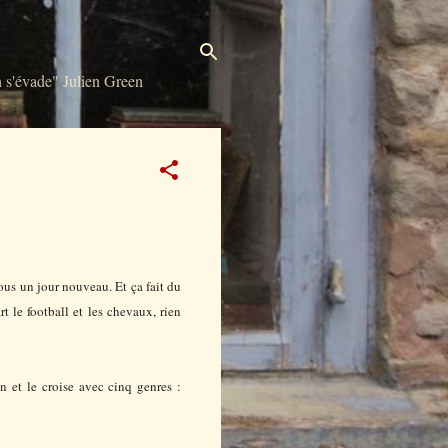
s'évade" Julien Green
ous un jour nouveau. Et ça fait du
rt le football et les chevaux, rien
 et le croise avec cinq genres :