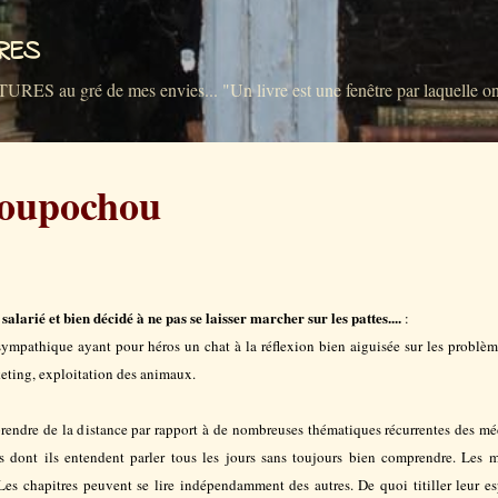
Accéder au contenu principal
VRES
u gré de mes envies... "Un livre est une fenêtre par laquelle on 
Soupochou
larié et bien décidé à ne pas se laisser marcher sur les pattes....
:
sympathique ayant pour héros un chat à la réflexion bien aiguisée sur les problèm
keting, exploitation des animaux.
prendre de la distance par rapport à de nombreuses thématiques récurrentes des mé
ts dont ils entendent parler tous les jours sans toujours bien comprendre. Les mo
es chapitres peuvent se lire indépendamment des autres. De quoi titiller leur esp