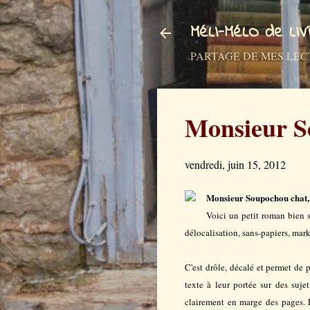
MéLI-MéLO de LI
PARTAGE DE MES LECTURES a
Monsieur 
vendredi, juin 15, 2012
Monsieur Soupochou chat, sa
Voici un petit roman bien 
délocalisation, sans-papiers, mar
C'est drôle, décalé et permet de 
texte à leur portée sur des suje
clairement en marge des pages. L