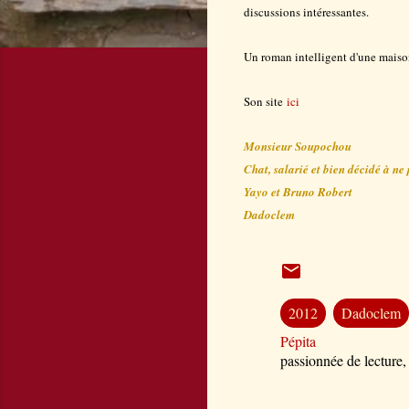
discussions intéressantes.
Un roman intelligent d'une maison
Son site
ici
Monsieur Soupochou
Chat, salarié et bien décidé à ne 
Yayo et Bruno Robert
Dadoclem
2012
Dadoclem
Pépita
passionnée de lecture,
C