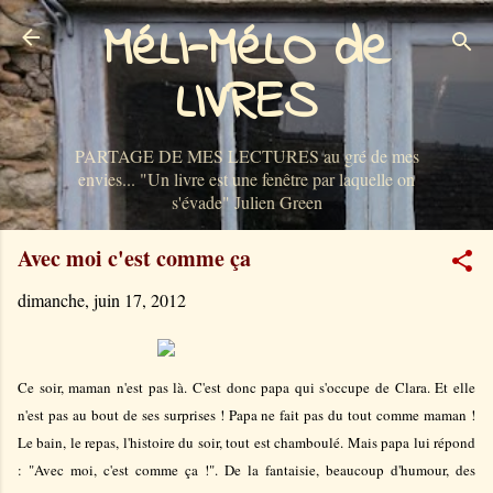
MéLI-MéLO de
Accéder au contenu principal
LIVRES
PARTAGE DE MES LECTURES au gré de mes
envies... "Un livre est une fenêtre par laquelle on
s'évade" Julien Green
Avec moi c'est comme ça
dimanche, juin 17, 2012
Ce soir, maman n'est pas là. C'est donc papa qui s'occupe de Clara. Et elle
n'est pas au bout de ses surprises ! Papa ne fait pas du tout comme maman !
Le bain, le repas, l'histoire du soir, tout est chamboulé. Mais papa lui répond
: "Avec moi, c'est comme ça !". De la fantaisie, beaucoup d'humour, des