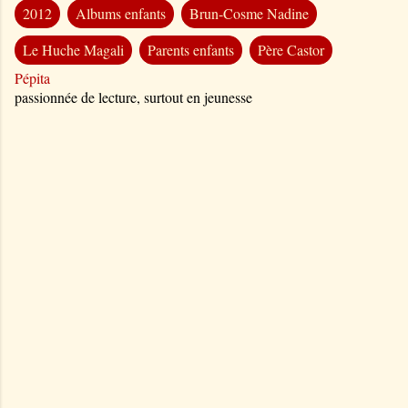
2012
Albums enfants
Brun-Cosme Nadine
Le Huche Magali
Parents enfants
Père Castor
Pépita
passionnée de lecture, surtout en jeunesse
C
o
m
m
e
n
t
a
i
r
e