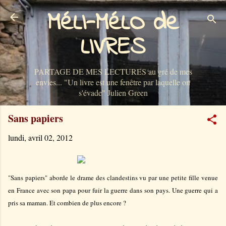
MéLI-MéLO de
Accéder au contenu principal
LIVRES
PARTAGE DE MES LECTURES au gré de mes
envies... "Un livre est une fenêtre par laquelle on
s'évade" Julien Green
Sans papiers
lundi, avril 02, 2012
"Sans papiers" aborde le drame des clandestins vu par une petite fille venue
en France avec son papa pour fuir la guerre dans son pays. Une guerre qui a
pris sa maman. Et combien de plus encore ?