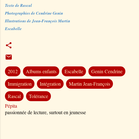
Texte de Rascal
Photographies de Cendrine Genin
Illustrations de Jean-François Martin
Escabelle
2012
Albums enfants
Escabelle
Genin Cendrine
Immigration
Intégration
Martin Jean-François
Rascal
Tolérance
Pépita
passionnée de lecture, surtout en jeunesse
C
o