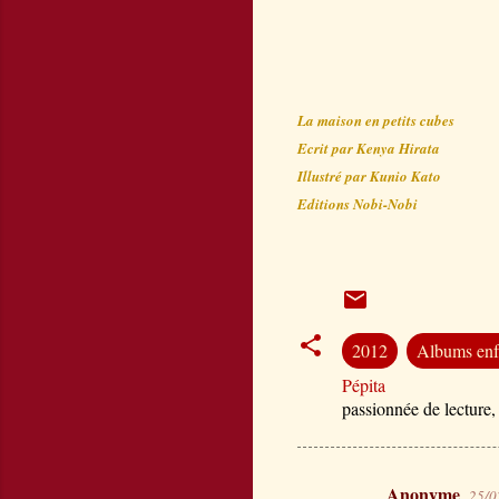
La maison en petits cubes
Ecrit par Kenya Hirata
Illustré par Kunio Kato
Editions Nobi-Nobi
2012
Albums enf
Pépita
passionnée de lecture,
Anonyme
25/0