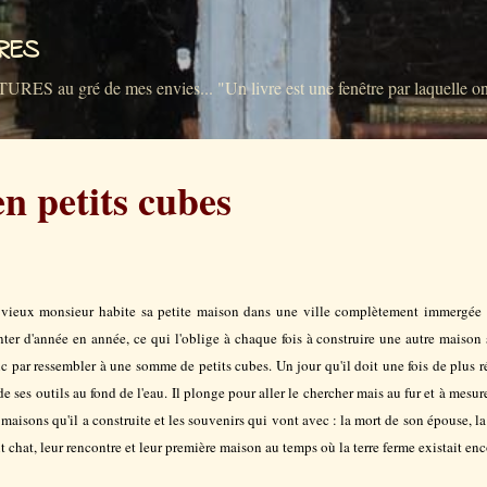
Accéder au contenu principal
VRES
u gré de mes envies... "Un livre est une fenêtre par laquelle on 
n petits cubes
vieux monsieur habite sa petite maison dans une ville complètement immergée e
ter d'année en année, ce qui l'oblige à chaque fois à construire une autre maison 
c par ressembler à une somme de petits cubes. Un jour qu'il doit une fois de plus ré
de ses outils au fond de l'eau. Il plonge pour aller le chercher mais au fur et à mesur
 maisons qu'il a construite et les souvenirs qui vont avec : la mort de son épouse, la
it chat, leur rencontre et leur première maison au temps où la terre ferme existait en