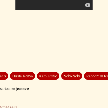
ants
Hirata Kenya
Kato Kunio
Nobi-Nobi
Rapport au t
 surtout en jeunesse
2/2014 14:38