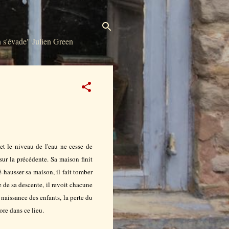
s'évade" Julien Green
t le niveau de l'eau ne cesse de
sur la précédente. Sa maison finit
-hausser sa maison, il fait tomber
e de sa descente, il revoit chacune
 naissance des enfants, la perte du
core dans ce lieu.