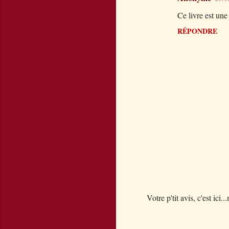
C
Ce livre est une
o
m
RÉPONDRE
m
e
n
t
a
i
r
e
s
Votre p'tit avis, c'est ici..
E
n