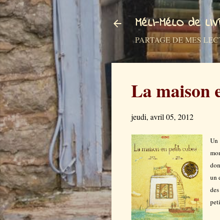
MéLI-MéLO de LI
PARTAGE DE MES LECTURES a
La maison e
jeudi, avril 05, 2012
Un 
mon
don
un 
des
pet