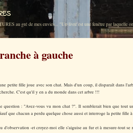
Accéder au contenu principal
VRES
u gré de mes envies... "Un livre est une fenêtre par laquelle on 
ranche à gauche
ne petite fille joue avec son chat. Mais d'un coup, il disparaît dans l'ar
 recherche. C'est qu'il y en a du monde dans cet arbre !!!
 question : "Avez-vous vu mon chat ?". Il semblerait bien que tout un 
Sauf que chacun a perdu quelque chose aussi et interroge la petite fille à
 d'observation -et croyez-moi elle s'aiguise au fur et à mesure-tout se 