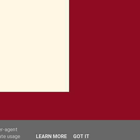
er-agent
rate usage
LEARN MORE
GOT IT