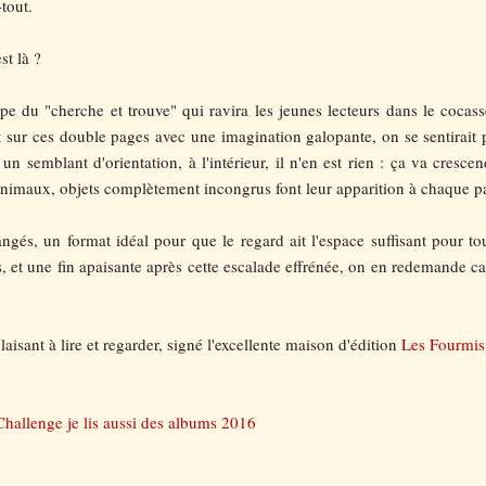
tout.
st là ?
e du "cherche et trouve" qui ravira les jeunes lecteurs dans le cocasse
 sur ces double pages avec une imagination galopante, on se sentirait 
 un semblant d'orientation, à l'intérieur, il n'en est rien : ça va cresce
imaux, objets complètement incongrus font leur apparition à chaque pag
angés, un format idéal pour que le regard ait l'espace suffisant pour 
s, et une fin apaisante après cette escalade effrénée, on en redemande car 
laisant à lire et regarder, signé l'excellente maison d'édition
Les Fourmis
Challenge je lis aussi des albums 2016