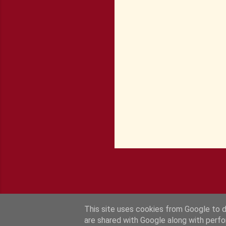
a
i
r
e
s
This site uses cookies from Google to de
are shared with Google along with perfo