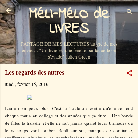
MéLI-MéLO de
Accéder au contenu principal
LIVRES
PARTAGE DE MES LECTURES au gré de mes
envies... "Un livre est une fenêtre par laquelle on
s'évade" Julien Green
Les regards des autres
lundi, février 15, 2016
Laure n'en peux plus. C'est la boule au ventre qu'elle se rend
chaque matin au collège et des années que ça dure... Une bande
de filles la harcèle et elle ne sait jamais quand leurs brimades ou
leurs coups vont tomber. Repli sur soi, manque de confiance,
souffrance physique et psychologique, résultats scolaires en