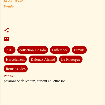
Le Rouergue
Doado
2016
collection DoAdo
Différence
Famille
Harcèlement
Kalouaz Ahmed
Le Rouergue
Romans ados
Pépita
passionnée de lecture, surtout en jeunesse
C
o
m