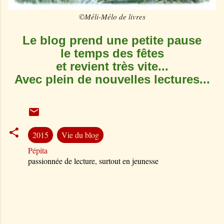
©Méli-Mélo de livres
Le blog prend une petite pause
le temps des fêtes
et revient très vite...
Avec plein de nouvelles lectures...
2015
Vie du blog
Pépita
passionnée de lecture, surtout en jeunesse
C
o
m
m