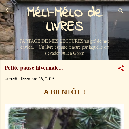
MéLI-MéLO de
Accéder au contenu principal
LIVRES
PARTAGE DE MES LECTURES au gré de mes
envies... "Un livre est une fenêtre par laquelle on
s'évade" Julien Green
Petite pause hivernale...
samedi, décembre 26, 2015
A BIENTÔT !