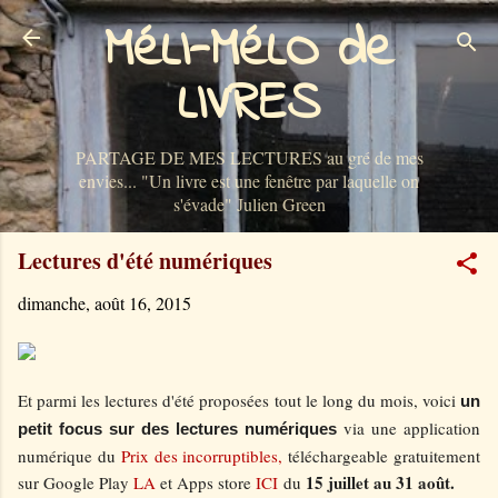
MéLI-MéLO de
Accéder au contenu principal
LIVRES
PARTAGE DE MES LECTURES au gré de mes
envies... "Un livre est une fenêtre par laquelle on
s'évade" Julien Green
Lectures d'été numériques
dimanche, août 16, 2015
Et parmi les lectures d'été proposées tout le long du mois, voici
un
via une application
petit focus sur des lectures
numériques
numérique du
Prix des incorruptibles,
téléchargeable gratuitement
15 juillet au 31 août.
sur Google Play
LA
et Apps store
ICI
du