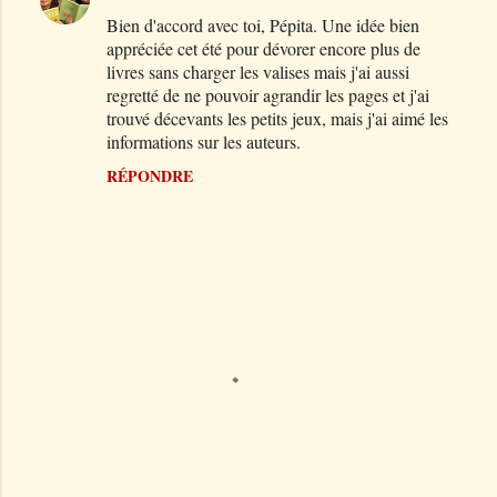
Bien d'accord avec toi, Pépita. Une idée bien
o
appréciée cet été pour dévorer encore plus de
m
livres sans charger les valises mais j'ai aussi
m
regretté de ne pouvoir agrandir les pages et j'ai
trouvé décevants les petits jeux, mais j'ai aimé les
e
informations sur les auteurs.
n
RÉPONDRE
t
a
i
r
e
s