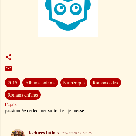
2015
Albums enfants
Numérique
Romans ados
Romans enfants
Pépita
passionnée de lecture, surtout en jeunesse
lectures lutines
22/08/2015 18:25
C