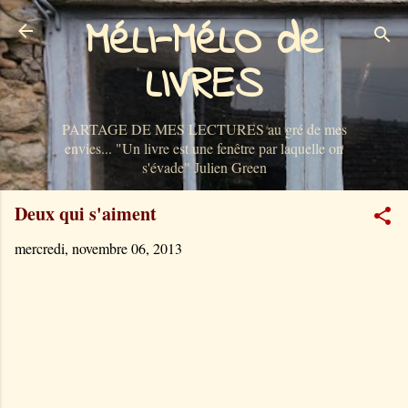
MéLI-MéLO de
Accéder au contenu principal
LIVRES
PARTAGE DE MES LECTURES au gré de mes
envies... "Un livre est une fenêtre par laquelle on
s'évade" Julien Green
Deux qui s'aiment
mercredi, novembre 06, 2013