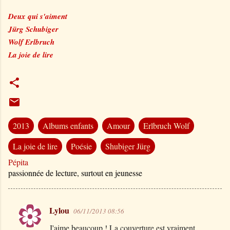
Deux qui s'aiment
Jürg Schubiger
Wolf Erlbruch
La joie de lire
2013
Albums enfants
Amour
Erlbruch Wolf
La joie de lire
Poésie
Shubiger Jürg
Pépita
passionnée de lecture, surtout en jeunesse
Lylou
06/11/2013 08:56
C
J'aime beaucoup ! La couverture est vraiment
o