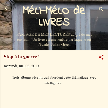
MéLI-MéLO de
Accéder au contenu principal
LIVRES
PARTAGE DE MES LECTURES au gré de mes
envies... "Un livre est une fenêtre par laquelle on
s'évade" Julien Green
Stop à la guerre !
mercredi, mai 08, 2013
Trois albums récents qui abordent cette thématique avec
intelligence :