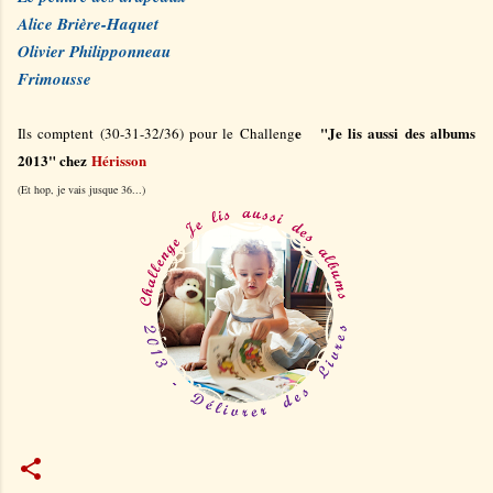
Alice Brière-Haquet
Olivier Philipponneau
Frimousse
e
"
J
e lis aussi des albums
Ils comptent
(
3
0-31-32
/36)
pour le Challeng
2013" chez
Hérisson
(Et hop, je vais jusque 36...)