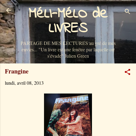
MéLI-MéLO de
Accéder au contenu principal
LIVRES
PARTAGE DE MES LECTURES au gré de mes
envies... "Un livre est une fenêtre par laquelle on
s'évade" Julien Green
Frangine
lundi, avril 08, 2013