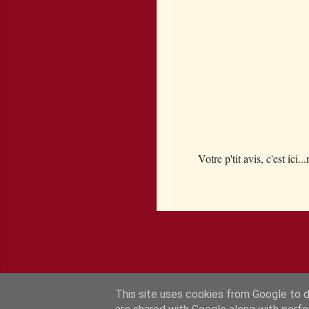
s
Votre p'tit avis, c'est ici..
E
n
r
e
g
i
s
t
This site uses cookies from Google to de
r