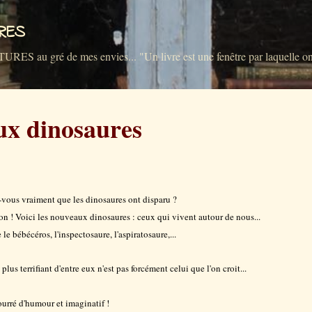
Accéder au contenu principal
VRES
u gré de mes envies... "Un livre est une fenêtre par laquelle on 
ux dinosaures
vous vraiment que les dinosaures ont disparu ?
on ! Voici les nouveaux dinosaures : ceux qui vivent autour de nous...
e bébécéros, l'inspectosaure, l'aspiratosaure,...
plus terrifiant d'entre eux n'est pas forcément celui que l'on croit...
ourré d'humour et imaginatif !