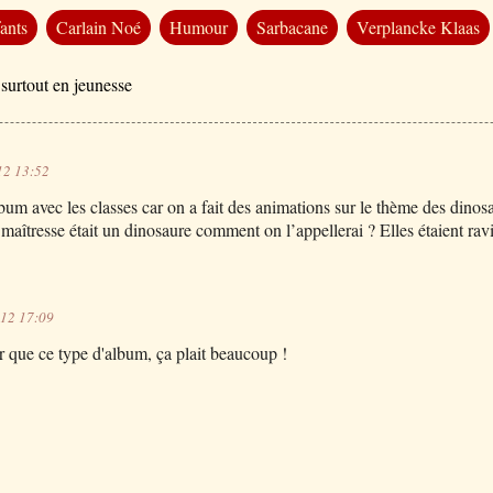
ants
Carlain Noé
Humour
Sarbacane
Verplancke Klaas
 surtout en jeunesse
12 13:52
 album avec les classes car on a fait des animations sur le thème des dinosa
maîtresse était un dinosaure comment on l’appellerai ? Elles étaient ravi
12 17:09
ûr que ce type d'album, ça plait beaucoup !