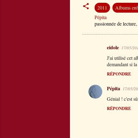
2011
Albums enf
Pépita
passionnée de lecture,
eidole
17/05/20
C
J'ai utilisé cet
o
demandant si la 
m
RÉPONDRE
m
e
Pépita
17/05/20
n
Génial ! c'est s
t
RÉPONDRE
a
i
r
e