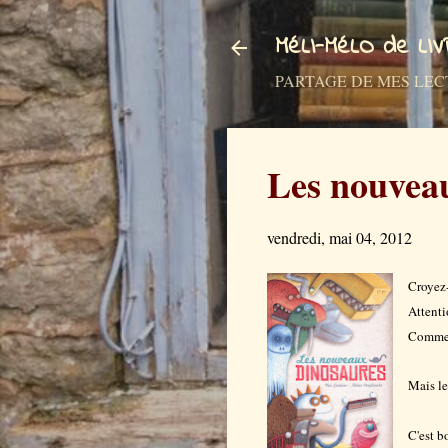
MéLI-MéLO de LI
PARTAGE DE MES LECTURES a
Les nouvea
vendredi, mai 04, 2012
Croyez-
Attenti
Comme l
Mais le 
C'est b