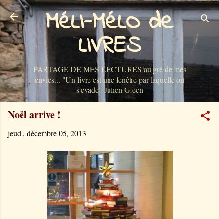
MéLI-MéLO de
Accéder au contenu principal
LIVRES
PARTAGE DE MES LECTURES au gré de mes
envies... "Un livre est une fenêtre par laquelle on
s'évade" Julien Green
Noël arrive !
jeudi, décembre 05, 2013