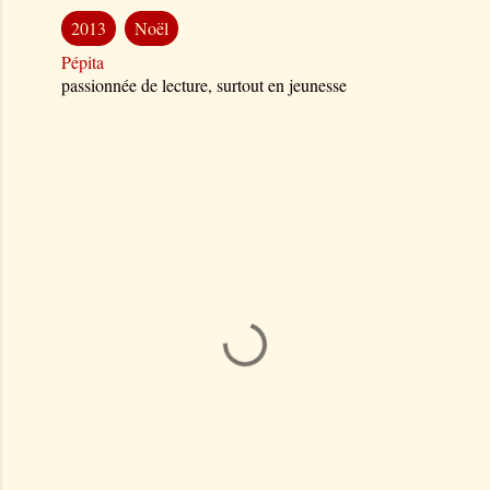
2013
Noël
Pépita
passionnée de lecture, surtout en jeunesse
C
o
m
m
e
n
t
a
i
r
e
s