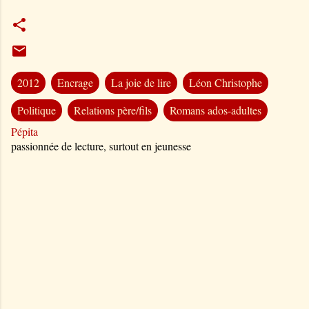
2012
Encrage
La joie de lire
Léon Christophe
Politique
Relations père/fils
Romans ados-adultes
Pépita
passionnée de lecture, surtout en jeunesse
C
o
m
m
e
n
t
a