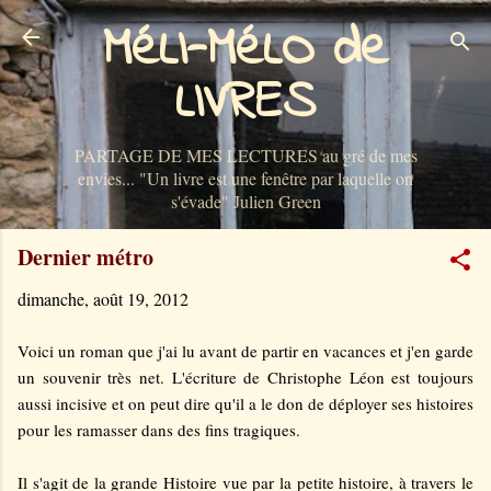
MéLI-MéLO de
Accéder au contenu principal
LIVRES
PARTAGE DE MES LECTURES au gré de mes
envies... "Un livre est une fenêtre par laquelle on
s'évade" Julien Green
Dernier métro
dimanche, août 19, 2012
Voici un roman que j'ai lu avant de partir en vacances et j'en garde
un souvenir très net. L'écriture de Christophe Léon est toujours
aussi incisive et on peut dire qu'il a le don de déployer ses histoires
pour les ramasser dans des fins tragiques.
Il s'agit de la grande Histoire vue par la petite histoire, à travers le