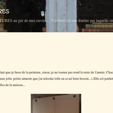
Accéder au contenu principal
VRES
u gré de mes envies... "Un livre est une fenêtre par laquelle on 
aut que je fasse de la peinture, sinon, je ne tourne pas rond le reste de l'année. Cha
e jolie petite armoire que j'ai relooké (elle en avait bien besoin...). Elle est parfa
lles de la maison...