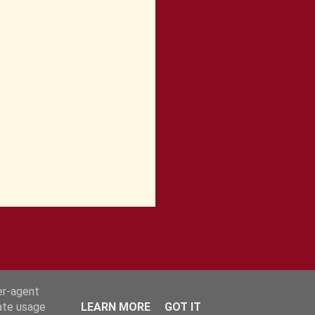
er-agent
rate usage
LEARN MORE
GOT IT