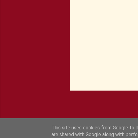
a
i
r
e
s
This site uses cookies from Google to de
are shared with Google along with perfo