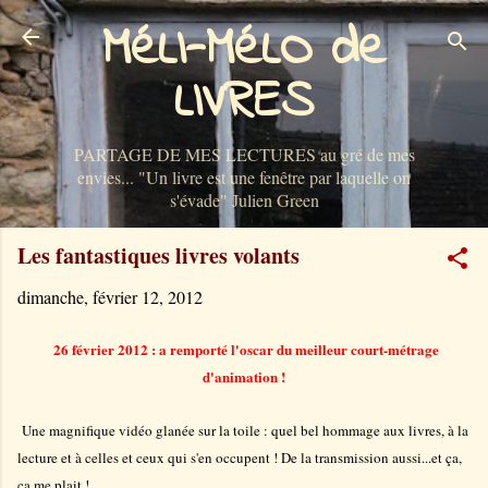
MéLI-MéLO de
Accéder au contenu principal
LIVRES
PARTAGE DE MES LECTURES au gré de mes
envies... "Un livre est une fenêtre par laquelle on
s'évade" Julien Green
Les fantastiques livres volants
dimanche, février 12, 2012
26 février 2012 : a remporté l'oscar du meilleur court-métrage
d'animation !
Une magnifique vidéo glanée sur la toile : quel bel hommage aux livres, à la
lecture et à celles et ceux qui s'en occupent ! De la transmission aussi...et ça,
ça me plait !