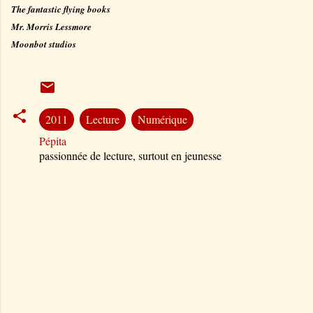
The fantastic flying books
Mr. Morris Lessmore
Moonbot studios
2011
Lecture
Numérique
Pépita
passionnée de lecture, surtout en jeunesse
C
o
m
m
e
n
t